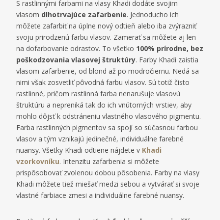
S rastlinnými farbami na vlasy Khadi dodáte svojim
vlasom
dlhotrvajúce zafarbenie
. Jednoducho ich
môžete zafarbiť na úplne nový odtieň alebo iba zvýrazniť
svoju prirodzenú farbu vlasov. Zamerať sa môžete aj len
na dofarbovanie odrastov. To všetko
100% prírodne, bez
poškodzovania vlasovej štruktúry
. Farby Khadi zaistia
vlasom zafarbenie, od blond až po modročiernu. Nedá sa
nimi však zosvetliť pôvodná farbu vlasov. Sú totiž čisto
rastlinné, pričom rastlinná farba nenarušuje vlasovú
štruktúru a nepreniká tak do ich vnútorných vrstiev, aby
mohlo dôjsť k odstráneniu vlastného vlasového pigmentu.
Farba rastlinných pigmentov sa spojí so súčasnou farbou
vlasov a tým vznikajú jedinečné, individuálne farebné
nuansy. Všetky Khadi odtiene nájdete v
Khadi
vzorkovníku
. Intenzitu zafarbenia si môžete
prispôsobovať zvolenou dobou pôsobenia. Farby na vlasy
Khadi môžete tiež miešať medzi sebou a vytvárať si svoje
vlastné farbiace zmesi a individuálne farebné nuansy.