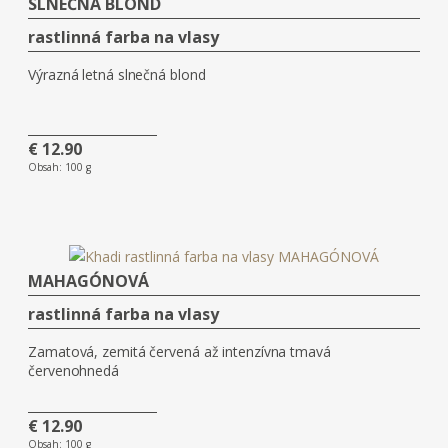
SLNEČNÁ BLOND
rastlinná farba na vlasy
Výrazná letná slnečná blond
€ 12.90
Obsah:
100 g
MAHAGÓNOVÁ
rastlinná farba na vlasy
Zamatová, zemitá červená až intenzívna tmavá
červenohnedá
€ 12.90
Obsah:
100 g