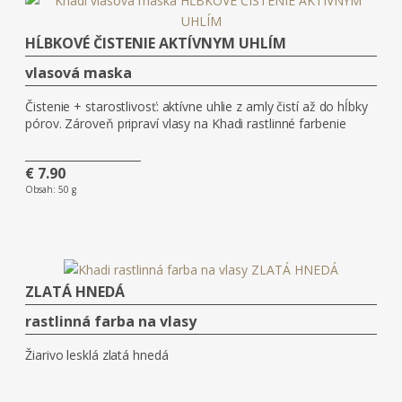
HĹBKOVÉ ČISTENIE AKTÍVNYM UHLÍM
vlasová maska
Čistenie + starostlivosť: aktívne uhlie z amly čistí až do hĺbky
pórov. Zároveň pripraví vlasy na Khadi rastlinné farbenie
€ 7.90
Obsah:
50 g
ZLATÁ HNEDÁ
rastlinná farba na vlasy
Žiarivo lesklá zlatá hnedá