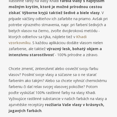
Rastlinné farby na vlasy Khadi
farbia vlasy s najvyšším
možným krytím, ktoré je možné prírodnou cestou
získať
.
Výborne kryjú taktiež šedivé a biele vlasy
. V
prípade väčšiny odtieňov ich zafarbíte na priamo. Avšak pri
potrebe výrazného stmavenia, napr. pri farbení šedivých a
bielych vlasov na čierno, zvoľte dvojkrokovú metódu -
ktorých odtieňov sa týka, nájdete tiež v
Khadi
vzorkovníku
. S každou aplikáciou dodáte vlasom nielen
zafarbenie, ale taktiež
výrazný lesk, bohatý objem a
intenzívnu starostlivosť
- 100% prírodne a zdravo.
Chcete zmeniť, zintenzívniť alebo osviežiť svoju farbu
vlasov? Posilniť svoje vlasy a súčasne sa o ne starať
farbením ako takým? Alebo sa chcete vyhnúť chemickému
farbeniu či dať relax svojej vlasovej pokožke? Potom
poďte vyskúšať 100% rastlinné farby na vlasy Khadi.
Vyživujúce rastlinné substancie v našich farbách na vlasy a
ajurvédske receptúry
rozžiaria Vaše vlasy v krásnych,
jagavých farbách
.