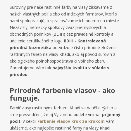
Suroviny pre naše rastlinné farby na vlasy získavame z
našich vlastných polí alebo od indických farmárov, ktorí s
nami spolupracujú, a spracovávame ich priamo na mieste.
Nezávislý, nemecký spolkový zväz priemyslových a
obchodných podnikov (BDIH) cez pravidelné kontroly a
udelenie certifikačného loga
BDIH - Kontrolovaná
prírodná kozmetika
potvrdzuje čisto prírodné zloženie
rastlinných farieb na vlasy Khadi, ako aj pôvod surovín z
ekologického poľnohospodárstva či voľného zberu.
Garantujeme Vám tak
najvyššiu kvalitu v súlade s
prírodou
.
Prírodné farbenie vlasov - ako
funguje.
Farbiť vlasy rastlinnými farbami Khadi sa naučíte rýchlo a
sme presvedčení, že aj Vy z neho budete vnímať
príjemný
pocit
. V sekcii
Farbenie vlasov krok za krokom
Vám
ukážeme, ako najlepšie rastlinné farby na vlasy Khadi