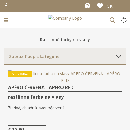
SK
☰
Rastlinné farby na vlasy
Zobraziť popis kategórie
NOVINKA
APÉRO ČERVENÁ - APÉRO RED
rastlinná farba na vlasy
Žiarivá, chladná, svetločervená
€ 12.90