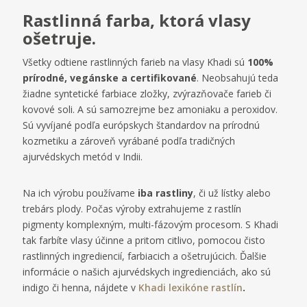
Rastlinná farba, ktorá vlasy
ošetruje.
Všetky odtiene rastlinných farieb na vlasy Khadi sú
100%
prírodné, vegánske a certifikované
. Neobsahujú teda
žiadne syntetické farbiace zložky, zvýrazňovače farieb či
kovové soli. A sú samozrejme bez amoniaku a peroxidov.
Sú vyvíjané podľa európskych štandardov na prírodnú
kozmetiku a zároveň vyrábané podľa tradičných
ajurvédskych metód v Indii.
Na ich výrobu používame
iba rastliny
, či už lístky alebo
trebárs plody. Počas výroby extrahujeme z rastlín
pigmenty komplexným, multi-fázovým procesom. S Khadi
tak farbíte vlasy účinne a pritom citlivo, pomocou čisto
rastlinných ingrediencií, farbiacich a ošetrujúcich. Ďalšie
informácie o našich ajurvédskych ingredienciách, ako sú
indigo či henna, nájdete v
Khadi lexikóne rastlín
.