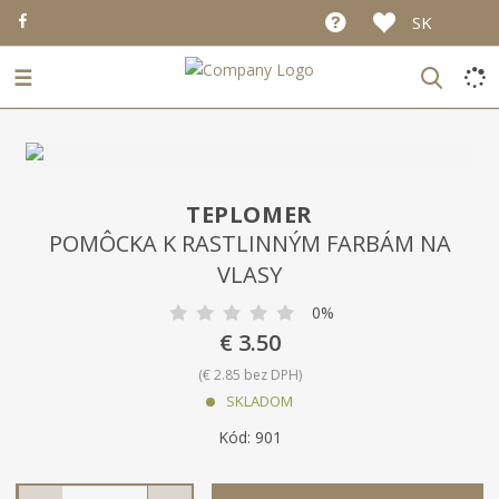
SK
☰
TEPLOMER
POMÔCKA K RASTLINNÝM FARBÁM NA
VLASY
0%
€ 3.50
€ 2.85 bez DPH
SKLADOM
K
Kód:
901
ó
d
S
N