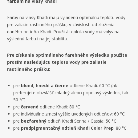
8
farbám na vlasy Khadi
.
9
Farby na vlasy Khadi majú vyladenú optimálnu teplotu vody
pre zaliatie rastlinného prášku, v závislosti od zloženia
daného odtieňa Khadi. Použitá teplota vody má vplyv na
výslednú farbu i na jej stabilitu.
Pre získanie optimálneho farebného výsledku použite
prosím nasledujúcu teplotu vody pre zaliatie
rastlinného prášku:
pre
blond, hnedé a čierne
odtiene Khadi: 60 °C (ak
preferujete obzvlášť chladný alebo popolavý výsledok, tak
50 °C)
pre
červené
odtiene Khadi: 80 °C
pre individuálne zmesi vyššie uvedených odtieňov: 60 °C
pre
bezfarebný
odtieň Khadi Senna / Cassia: 50 °C
pre
predpigmentačný odtieň Khadi Color Prep
: 80 °C