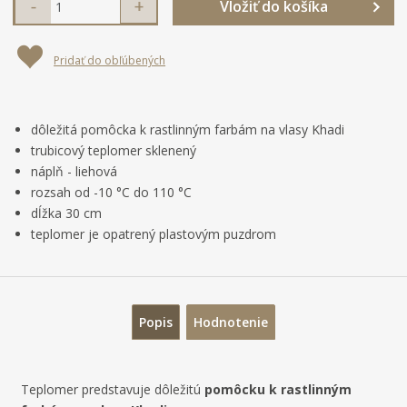
Z
Vložiť do košíka
n
a
v
m
í
v
ý
e
ž
ý
r
Pridať do obľúbených
i
š
n
o
t
i
b
i
m
ť
c
n
m
ť
dôležitá pomôcka k rastlinným farbám na vlasy Khadi
u
o
n
p
trubicový teplomer sklenený
ž
o
:
o
náplň - liehová
s
ž
8
rozsah od -10 °C do 110 °C
t
s
č
5
v
t
dĺžka 30 cm
e
9
o
v
teplomer je opatrený plastovým puzdrom
4
t
o
0
2
5
Popis
Hodnotenie
3
1
0
2
Teplomer predstavuje dôležitú
pomôcku k rastlinným