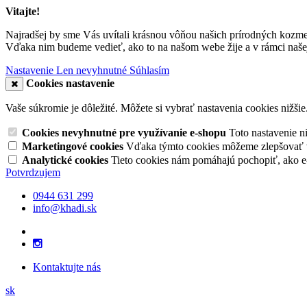
Vitajte!
Najradšej by sme Vás uvítali krásnou vôňou našich prírodných kozme
Vďaka nim budeme vedieť, ako to na našom webe žije a v rámci našej
Nastavenie
Len nevyhnutné
Súhlasím
Cookies nastavenie
Vaše súkromie je dôležité. Môžete si vybrať nastavenia cookies nižšie
Cookies nevyhnutné pre využívanie e-shopu
Toto nastavenie 
Marketingové cookies
Vďaka týmto cookies môžeme zlepšovať v
Analytické cookies
Tieto cookies nám pomáhajú pochopiť, ako 
Potvrdzujem
0944 631 299
info@khadi.sk
Kontaktujte nás
sk