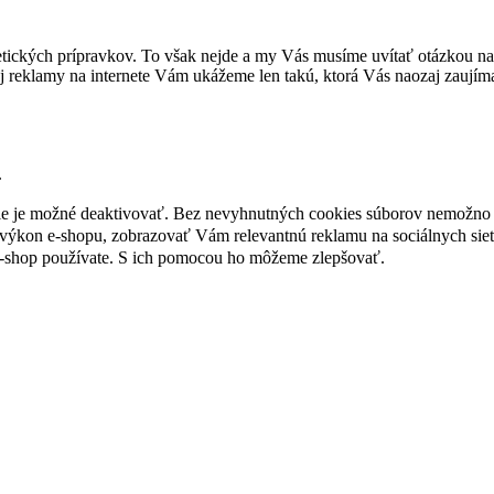
tických prípravkov. To však nejde a my Vás musíme uvítať otázkou na 
 reklamy na internete Vám ukážeme len takú, ktorá Vás naozaj zaujím
.
nie je možné deaktivovať. Bez nevyhnutných cookies súborov nemožno 
ýkon e-shopu, zobrazovať Vám relevantnú reklamu na sociálnych sieť
e-shop používate. S ich pomocou ho môžeme zlepšovať.