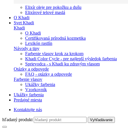
Elixír oleje pre pokožku a dušu
Elixírové telové maslá
O Khadi
Svet Khadi
Khadi
O Khadi
Certifikovaná prírodná kozmetika
Lexikón rastlín
Návody a tipy
Farbenie vlasov krok za krokom
Khadi Color Cycle - pre najlepší výsledok farbenia
Sprievodca - s Khadi ku zdravým vlasom
Otázky a odpovede
FAQ - otázky a odpovede
Farbenie vlasov
Ukážky farbenia
Vzorkovník
Ukážky farbenia
Predajné miesta
Kontaktujte nás
hľadaný produkt
Vyhľadávanie