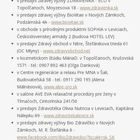
v predajni zdravej výživy ZDRAVIENKA - ECO v
Topoľčanoch, Moyzesova 18 -
www.zdravienka.sk
v predajni zdravej výživy BioVitae v Nových Zámkoch,
Podzámská 4A -
www.biovitae.sk
v obchode s prírodnými produktmi SOPHIA v Leviciach,
Československej armády 2 (budova HOTEL LEV)
v predajni Zdravý obchod v Nitre, Štefánikova trieda 61
(OC Mlyny) -
www.zdravyobchod.net
v kozmetickom štúdiu MáriaD. v Topoľčanoch, Krušovská
1571 - tel.: 0907 892 463 (Oľga Danková)
v Centre regenerácie a relaxu Pre MNA v Šali,
Budovateľská 58 - tel.: 0911 290 195 (Alena
Málnásiová),
www.alpe-sro.sk
v salóne AVE EVA relaxačné procedúry pre ženy v
Tlmačoch, Cintorínska 241/50
v predajni Zdravotéka Olivia Nutricia v Leviciach, Kapitána
Nálepku 69 -
www.zdravotekalevice.sk
v predajni zdravej výživy Bio Zdravíčko v Nových
Zámkoch, M. R. Štefánika 6 -
www.facebook.com/BioZdravicko/?locale=sk_SK