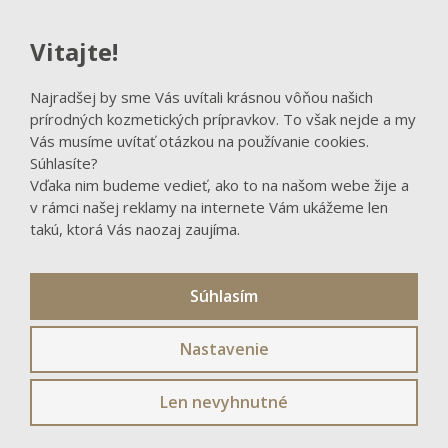
www.zivadosta.cz
v obchodě Klobouček v Táboře, 9. května 2886 (OD
Vitajte!
Dvořák – 2. patro) -
www.facebook.com/kloboukycepicetabor
Najradšej by sme Vás uvítali krásnou vôňou našich
v prodejně zdravé výživy Bezobalu v Blatné, J. P. Koubka
prírodných kozmetických prípravkov. To však nejde a my
14 -
Vás musíme uvítať otázkou na používanie cookies.
www.facebook.com/people/BEZobal/100076000504244/
Súhlasíte?
v prodejně se zdravou výživou a ekodrogérii Pod
Vďaka nim budeme vedieť, ako to na našom webe žije a
deštníkem v Táboře, Nerudova 3078 -
v rámci našej reklamy na internete Vám ukážeme len
www.poddestnikem.cz
takú, ktorá Vás naozaj zaujíma.
v prodejně zdravé výživy Šumavská spižírna ve Vimperku,
1. máje 74 -
www.facebook.com/sumavskaspizirna
Súhlasím
KRAJ VYSOČINA:
Nastavenie
v prodejně Bylinková chaloupka v Havlíčkově Brodě,
Len nevyhnutné
Havlíčkovo náměstí 48 -
www.bylinkovachaloupka.cz
v prodejně zdravé výživy Biovital v Pelhřimově,