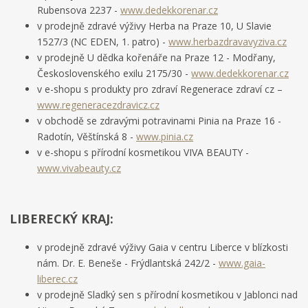
Rubensova 2237 -
www.dedekkorenar.cz
v prodejně zdravé výživy Herba na Praze 10, U Slavie
1527/3 (NC EDEN, 1. patro) -
www.herbazdravavyziva.cz
v prodejně U dědka kořenáře na Praze 12 - Modřany,
Československého exilu 2175/30 -
www.dedekkorenar.cz
v e-shopu s produkty pro zdraví Regenerace zdraví cz –
www.regeneracezdravicz.cz
v obchodě se zdravými potravinami Pinia na Praze 16 -
Radotín, Věštínská 8 -
www.pinia.cz
v e-shopu s přírodní kosmetikou VIVA BEAUTY -
www.vivabeauty.cz
LIBERECKÝ KRAJ:
v prodejně zdravé výživy Gaia v centru Liberce v blízkosti
nám. Dr. E. Beneše - Frýdlantská 242/2 -
www.gaia-
liberec.cz
v prodejně Sladký sen s přírodní kosmetikou v Jablonci nad