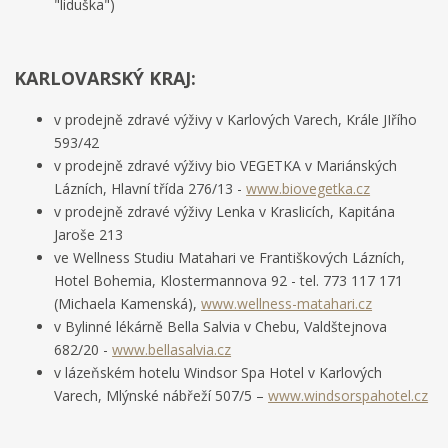
"liduška")
KARLOVARSKÝ KRAJ:
v prodejně zdravé výživy v Karlových Varech, Krále JIřího
593/42
v prodejně zdravé výživy bio VEGETKA v Mariánských
Lázních, Hlavní třída 276/13 -
www.biovegetka.cz
v prodejně zdravé výživy Lenka v Kraslicích, Kapitána
Jaroše 213
ve Wellness Studiu Matahari ve Františkových Lázních,
Hotel Bohemia, Klostermannova 92 - tel. 773 117 171
(Michaela Kamenská),
www.wellness-matahari.cz
v Bylinné lékárně Bella Salvia v Chebu, Valdštejnova
682/20 -
www.bellasalvia.cz
v lázeňském hotelu Windsor Spa Hotel v Karlových
Varech, Mlýnské nábřeží 507/5 –
www.windsorspahotel.cz