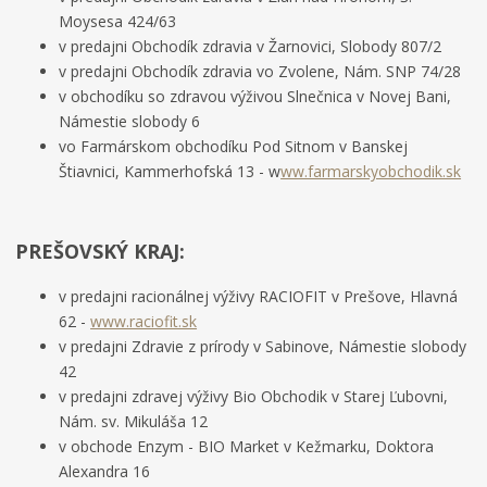
Moysesa 424/63
v predajni Obchodík zdravia v Žarnovici, Slobody 807/2
v predajni Obchodík zdravia vo Zvolene, Nám. SNP 74/28
v obchodíku so zdravou výživou Slnečnica v Novej Bani,
Námestie slobody 6
vo Farmárskom obchodíku Pod Sitnom v Banskej
Štiavnici, Kammerhofská 13 - w
ww.farmarskyobchodik.sk
PREŠOVSKÝ KRAJ:
v predajni racionálnej výživy RACIOFIT v Prešove, Hlavná
62 -
www.raciofit.sk
v predajni Zdravie z prírody v Sabinove, Námestie slobody
42
v predajni zdravej výživy Bio Obchodik v Starej Ľubovni,
Nám. sv. Mikuláša 12
v obchode Enzym - BIO Market v Kežmarku, Doktora
Alexandra 16