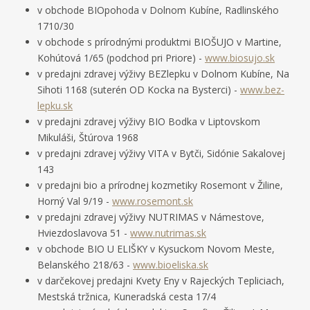
v obchode BIOpohoda v Dolnom Kubíne, Radlinského
1710/30
v obchode s prírodnými produktmi BIOŠUJO v Martine,
Kohútová 1/65 (podchod pri Priore) -
www.biosujo.sk
v predajni zdravej výživy BEZlepku v Dolnom Kubíne, Na
Sihoti 1168 (suterén OD Kocka na Bysterci) -
www.bez-
lepku.sk
v predajni zdravej výživy BIO Bodka v Liptovskom
Mikuláši, Štúrova 1968
v predajni zdravej výživy VITA v Bytči, Sidónie Sakalovej
143
v predajni bio a prírodnej kozmetiky Rosemont v Žiline,
Horný Val 9/19 -
www.rosemont.sk
v predajni zdravej výživy NUTRIMAS v Námestove,
Hviezdoslavova 51 -
www.nutrimas.sk
v obchode BIO U ELIŠKY v Kysuckom Novom Meste,
Belanského 218/63 -
www.bioeliska.sk
v darčekovej predajni Kvety Eny v Rajeckých Tepliciach,
Mestská tržnica, Kuneradská cesta 17/4