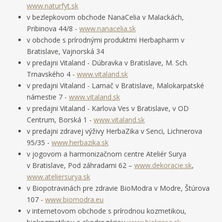
www.naturfyt.sk
v bezlepkovom obchode NanaCelia v Malackách,
Pribinova 44/8 -
www.nanacelia.sk
v obchode s prírodnými produktmi Herbapharm v
Bratislave, Vajnorská 34
v predajni Vitaland - Dúbravka v Bratislave, M. Sch.
Trnavského 4 -
www.vitaland.sk
v predajni Vitaland - Lamač v Bratislave, Malokarpatské
námestie 7 -
www.vitaland.sk
v predajni Vitaland - Karlova Ves v Bratislave, v OD
Centrum, Borská 1 -
www.vitaland.sk
v predajni zdravej výživy HerbaZika v Senci, Lichnerova
95/35 -
www.herbazika.sk
v jogovom a harmonizačnom centre Ateliér Surya
v Bratislave, Pod záhradami 62 –
www.dekoracie.sk
,
www.ateliersurya.sk
v Biopotravinách pre zdravie BioModra v Modre, Štúrova
107 -
www.biomodra.eu
v internetovom obchode s prírodnou kozmetikou,