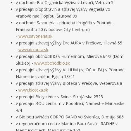
v obchode Bio Organická Výživa v Levoči, Vetrová 5
v predajni biopotravín a zdravej výživy Vegnella vo
Vranove nad Topľou, Štúrova 99
v obchode Savoneria - prírodná drogéria v Poprade,
Francisciho 20 (v budove City Centrum)
-
www.savoneria.sk
v predajni zdravej výživy Drc AURA v Prešove, Hlavná 55
-
www.drcaura.sk
v predajni obchodBIO v Humennom, Mierová 64/2 (Dom
Služieb) -
www.obchodbio.sk
v predajni zdravej výživy ALLIUM (za OC ALFA) v Poprade,
Námestie svätého Egídia 18/41
v predajni zdravej výživy Bioteka v Prešove, Weberova 8
-
www.bioteka.sk
v predajni Biely céder v Snine, Strojárska 2525
v predajni BOU centrum v Podolínci, Námestie Mariánske
4/4
v Bio potravinách CORPO SANO vo Svidníku, 8. mája 686
v regeneračnom centre Martina Bartošová - RADHE v
Mengusovciach, Mengusovce 160