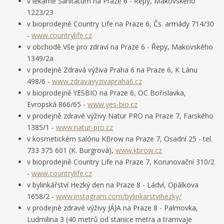
v lékárně Sanitatum na Praze 6 - Řepy, Makovského
1223/23
v bioprodejně Country Life na Praze 6, Čs. armády 714/30
-
www.countrylife.cz
v obchodě Vše pro zdraví na Praze 6 - Řepy, Makovského
1349/2a
v prodejně Zdravá výživa Praha 6 na Praze 6, K Lánu
498/6 -
www.zdravavyzivapraha6.cz
v bioprodejně YESBIO na Praze 6, OC Bořislavka,
Evropská 866/65 -
www.yes-bio.cz
v prodejně zdravé výživy Natur PRO na Praze 7, Farského
1385/1 -
www.natur-pro.cz
v kosmetickém salónu KBrow na Praze 7, Osadní 25 - tel.
733 375 601 (K. Burgrová),
www.kbrow.cz
v bioprodejně Country Life na Praze 7, Korunovační 310/2
-
www.countrylife.cz
v bylinkářství Hezký den na Praze 8 - Ládví, Opálkova
1658/2 -
www.instagram.com/bylinkarstvihezky/
v prodejně zdravé výživy JÁJA na Praze 8 - Palmovka,
Ludmilina 3 (40 metrů od stanice metra a tramvaje