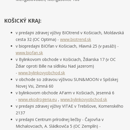
KOŠICKÝ KRAJ:
v predajni zdravej výživy BIOtrend v Košiciach, Moldavská
cesta 32 (OC Optima) -
www.biotrend.sk
v biopredajni BIOfan v Košiciach, Hlavná 25 (v pasáži) -
www.biofan.sk
v Bylinkovom obchode v Košiciach, Ždiarska 17 (v OC
Ždiar oproti Bille na sídlisku Nad jazerom)
-
www.bylinkovyobchod.sk
v obchode so zdravou výživou SUN&MOON v Spišskej
Novej Vsi, Zimná 60
v bylinkovom obchode AFarm v Košiciach, Jesenná 6
-
www.ekodrogeria.eu
,
www.bylinkovyobchod.sk
v predajni zdravej výživy VITAE v Trebišove, Komenského
2137
v predajni Centrum prírodnej liečby - Čajovňa v
Michalovciach, A. Sládkoviča 5 (OC Zemplín) -