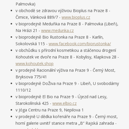
Palmovka)
v obchodě se zdravou výživou Bioplus na Praze 8 -
Čimice, Vánková 889/7 -
www.bioplus.cz
v bioprodejně Meduňka na Praze 8 - Palmovka (Libeň),
Na Hrázi 21 -
www.medunka.cz
v bioprodejně Bio Rustonka na Praze 8 - Karlín,
Sokolovská 115 -
www.facebook.com/biorustonka/
v obchůdku s přírodní kosmetikou a stáčenou drogerií
Kohoutek ve dvoře na Praze 8 - Kobylisy, Klapkova 28 -
www.kohoutek.shop
v prodejně Racionální výživa na Praze 9 - Černý Most,
Bryksova 775/41
v bioprodejně DoŽiva na Praze 9 - Libeň, U svobodárny
1110/12
v bioprodejně El Bio na Praze 9 - Újezd nad Lesy,
Starokolínská 425 -
www.elbio.cz
v Jóga Centru na Praze 9, Nepilova 1
v prodejně U dědka kořenáře na Praze 9 - Černý most,
horní galerie uvnitř stanice metra „B“ Rajská zahrada -