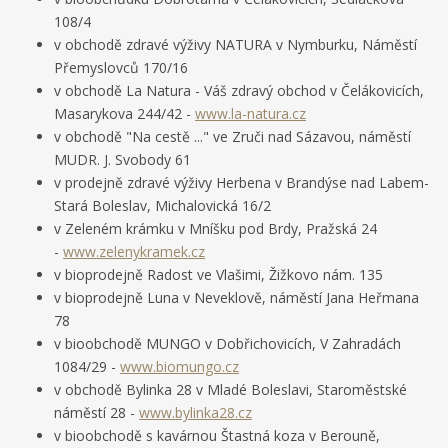
108/4
v obchodě zdravé výživy NATURA v Nymburku, Náměstí
Přemyslovců 170/16
v obchodě La Natura - Váš zdravý obchod v Čelákovicích,
Masarykova 244/42 -
www.la-natura.cz
v obchodě "Na cestě ..." ve Zruči nad Sázavou, náměstí
MUDR. J. Svobody 61
v prodejně zdravé výživy Herbena v Brandýse nad Labem-
Stará Boleslav, Michalovická 16/2
v Zeleném krámku v Mníšku pod Brdy, Pražská 24
-
www.zelenykramek.cz
v bioprodejně Radost ve Vlašimi, Žižkovo nám. 135
v bioprodejně Luna v Neveklově, náměstí Jana Heřmana
78
v bioobchodě MUNGO v Dobřichovicích, V Zahradách
1084/29 -
www.biomungo.cz
v obchodě Bylinka 28 v Mladé Boleslavi, Staroměstské
náměstí 28 -
www.bylinka28.cz
v bioobchodě s kavárnou Štastná koza v Berouně,