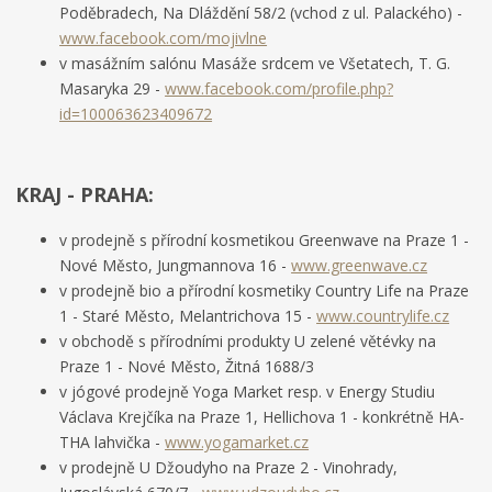
Poděbradech, Na Dláždění 58/2 (vchod z ul. Palackého) -
www.facebook.com/mojivlne
v masážním salónu Masáže srdcem ve Všetatech, T. G.
Masaryka 29 -
www.facebook.com/profile.php?
id=100063623409672
KRAJ - PRAHA:
v prodejně s přírodní kosmetikou Greenwave na Praze 1 -
Nové Město, Jungmannova 16 -
www.greenwave.cz
v prodejně bio a přírodní kosmetiky Country Life na Praze
1 - Staré Město, Melantrichova 15 -
www.countrylife.cz
v obchodě s přírodními produkty U zelené větévky na
Praze 1 - Nové Město, Žitná 1688/3
v jógové prodejně Yoga Market resp. v Energy Studiu
Václava Krejčíka na Praze 1, Hellichova 1 - konkrétně HA-
THA lahvička -
www.yogamarket.cz
v prodejně U Džoudyho na Praze 2 - Vinohrady,