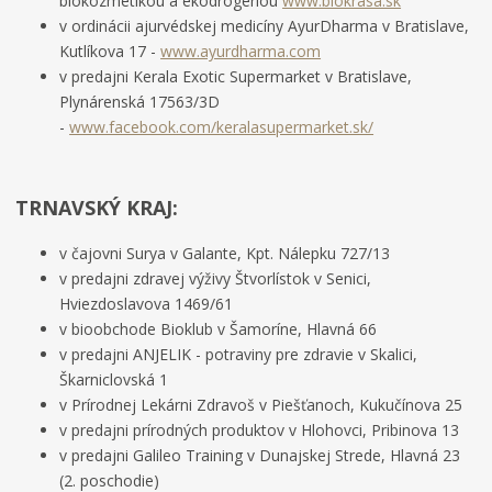
biokozmetikou a ekodrogériou
www.biokrasa.sk
v ordinácii ajurvédskej medicíny AyurDharma v Bratislave,
Kutlíkova 17 -
www.ayurdharma.com
v predajni Kerala Exotic Supermarket v Bratislave,
Plynárenská 17563/3D
-
www.facebook.com/keralasupermarket.sk/
TRNAVSKÝ KRAJ:
v čajovni Surya v Galante, Kpt. Nálepku 727/13
v predajni zdravej výživy Štvorlístok v Senici,
Hviezdoslavova 1469/61
v bioobchode Bioklub v Šamoríne, Hlavná 66
v predajni ANJELIK - potraviny pre zdravie v Skalici,
Škarniclovská 1
v Prírodnej Lekárni Zdravoš v Piešťanoch, Kukučínova 25
v predajni prírodných produktov v Hlohovci, Pribinova 13
v predajni Galileo Training v Dunajskej Strede, Hlavná 23
(2. poschodie)