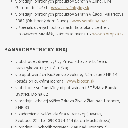
v predajni prírodných produktov Serafin v Žiline, J. M.
Geromettu 146/1 -
www.serafinbyliny.sk
v predajni prírodných produktov Serafin v Čadci, Palárikova
3382 (Obchodný dom Nuvo) -
www.serafinbyliny.sk
v špecializovaných potravinách Biotopka v centre v
Liptovskom Mikuláši, Námestie mieru 1 -
www.biotopka.sk
BANSKOBYSTRICKÝ KRAJ:
v obchode zdravej výživy Zrnko zdravia v Lučenci,
Masarykova 11 (Zlatá ulička)
v biopotravinách BioSen vo Zvolene, Námestie SNP 14
(pasáž pri cukrárni Jadran) -
www.biosen.sk
v obchode so špeciálnymi potravinami STÉVIA v Banskej
Bystrici, Dolná 62
v predajni zdravej výživy Zdravá Živa v Žiari nad Hronom,
SNP 83
v kaderníctve Salón Viktória v Banskej Štiavnici, L.
Svobodu 22 - tel. 0903 394 444 (Lucia Macháliková)
v predajni Obchodík zdravia v Žiari nad Hronom, Š.