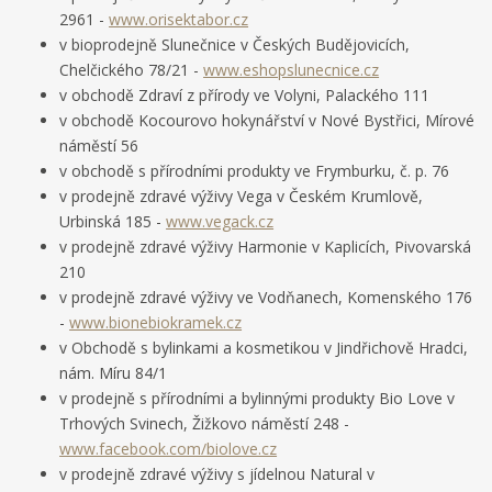
2961 -
www.orisektabor.cz
v bioprodejně Slunečnice v Českých Budějovicích,
Chelčického 78/21 -
www.eshopslunecnice.cz
v obchodě Zdraví z přírody ve Volyni, Palackého 111
v obchodě Kocourovo hokynářství v Nové Bystřici, Mírové
náměstí 56
v obchodě s přírodními produkty ve Frymburku, č. p. 76
v prodejně zdravé výživy Vega v Českém Krumlově,
Urbinská 185 -
www.vegack.cz
v prodejně zdravé výživy Harmonie v Kaplicích, Pivovarská
210
v prodejně zdravé výživy ve Vodňanech, Komenského 176
-
www.bionebiokramek.cz
v Obchodě s bylinkami a kosmetikou v Jindřichově Hradci,
nám. Míru 84/1
v prodejně s přírodními a bylinnými produkty Bio Love v
Trhových Svinech, Žižkovo náměstí 248 -
www.facebook.com/biolove.cz
v prodejně zdravé výživy s jídelnou Natural v