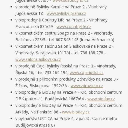
Jugoslávská 670/7 -
www.udzoudyho.cz
v prodejně Bylinky Kamille na Praze 2 - Vinohrady,
Jugoslávská 18 -
www.bylinky-praha.cz
v bioprodejně Country Life na Praze 2 - Vinohrady,
Francouzská 835/29 -
www.countrylife.cz
v kosmetickém centru Spago na Praze 2 - Vinohrady,
Balbínova 223/5 - tel. 607 848 148 (Irena Heřmanská)
v kosmetickém salónu Salon Sladkovská na Praze 2 -
Vinohrady, Sarajevská 1017/4 - tel. 736 188 278 -
www.salonsladkovska.cz
v prodejně Čaje, bylinky Řipská na Praze 3 - Vinohrady,
Řipská 16, - tel. 733 164 194,
www.cajeripska.cz
v prodejně s přírodními produkty Zdravíčko na Praze 3 -
Žižkov, Biskupcova 1592/36 -
www.zdravicko.cz
v bioprodejně BioDay na Praze 4 - Krč, obchodní centrum
DBK (patro -1), Budějovická 1667/64 -
www.bioday.cz
v bioprodejně BioDay na Praze 4 - Krč, obchodní centrum
Arkády, Na Pankráci 86 -
www.bioday.cz
v bylinářství URTICA na Praze 4, v pasáži stanice metra
Budějovická (trasa C)