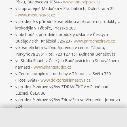
Písku, Budovcova 105/4 -
www.naturalpisek.cz
v bioprodejně Meduňka v Prachaticích, Dolní brána 22
-
www.medunka-pt.cz
v prodejně s přírodní kosmetikou a přírodními produkty U
krokodýla v Táboře, Pražská 208
v obchodě s přírodními produkty uMarie v Českých
Budějovicích, Kněžská 326/23 -
www.prirodnizdrave.cz
v kosmetickém salónu Ajurvéda v centru Tábora,
Purkyňova 2961 - tel. 723 127 151 (Adriana Benešová)
ve Studiu Shanti v Českých Budějovicích na Senovážném
náměstí -
www.shantistudio.cz
v Centru komplexní medicíny v Třeboni, U Světa 750
(Hotel Svět) -
www.doktorkaklimesova.cz
v prodejně zdravé výživy ZDRAVÍČKOV v Plané nad
Lužnicí, ČSLA 36
v prodejně zdravé výživy Zdravíčko ve Vimperku, Johnova
324
v TOP drogérii ve Volyni, Palackého 107
v obchodě s lokálními potravinami a přírodními produkty
Živadosta v Českém Krumlově, Plešivecká 147 -