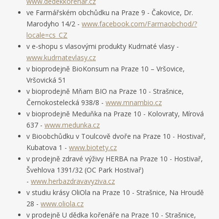
www.dedekkorenar.cz
ve Farmářském obchůdku na Praze 9 - Čakovice, Dr.
Marodyho 14/2 -
www.facebook.com/Farmaobchod/?
locale=cs_CZ
v e-shopu s vlasovými produkty Kudrnaté vlasy -
www.kudrnatevlasy.cz
v bioprodejně BioKonsum na Praze 10 – Vršovice,
Vršovická 51
v bioprodejně Mňam BIO na Praze 10 - Strašnice,
Černokostelecká 938/8 -
www.mnambio.cz
v bioprodejně Meduňka na Praze 10 - Kolovraty, Mírová
637 -
www.medunka.cz
v Bioobchůdku v Toulcově dvoře na Praze 10 - Hostivař,
Kubatova 1 -
www.biotety.cz
v prodejně zdravé výživy HERBA na Praze 10 - Hostivař,
Švehlova 1391/32 (OC Park Hostivař)
-
www.herbazdravavyziva.cz
v studiu krásy OliOla na Praze 10 - Strašnice, Na Hroudě
28 -
www.oliola.cz
v prodejně U dědka kořenáře na Praze 10 - Strašnice,