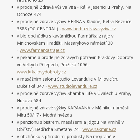
v prodejně Zdravá výživa Vita - Ráj v Jesenici u Prahy, Na
Ochoze 474
v prodejně zdravé výživy HERBA v Kladně, Petra Bezruče
3388 (OC CENTRAL) -
www.herbazdravavyziva.cz
v bio obchůdku s kavárničkou Farmářka z ráje v
Mnichovském Hradišti, Masarykovo náměstí 30
-
www.farmarkazraje.cz
v pekárně a prodejně zdravých potravin Kraklovy Dobroty
ve Velkých Přílepech, Pražská 1096 -
www.krkalovydobroty.cz
v masážním salonu Studio Levandulie v Milovicích,
Dukelská 347 -
www.studiolevandulie.cz
v prodejně zdravé výživy Shamba Life v Úvalech u Prahy,
Husova 684
v prodejně zdravé výživy KARAVANA v Mělníku, náměstí
Míru 50/17 - Modrá hvězda
v penzionu s bistrem, masážemi a jógou Na Kmíně v
Obříství, Bedřicha Smetany 24 -
www.nakmine.cz
v obchůdku s přírodními produkty Na mojí vlně v