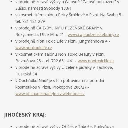
v prodejně zdravé výživy a čajovně "Čajové pohlazení" v
Sušici, náměstí Svobody 133/1
v kosmetickém salónu Petry Šmídové v Plzni, Na Svahu 5 -
tel. 721 121 279
v prodejně ČAJE-BYLINY U PLZEŇSKÉ BRÁNY v
Rokycanech, Ulice Míru 21 -
www.cajeuplzenskebrany.cz
v prodejně Non Toxic Life v Plzni, Jungmannova 4 -
www.nontoxiclife.cz
v kosmetickém salónu Non Toxic Beauty v Plzni,
Bezručova 25 - tel. 792 651 441 -
www.nontoxiclife.cz
v prodejně zdravé výživy U zelené píďalky v Tachově,
Husitská 34
v Obchůdku Naděje s bio potravinami a přírodní
kosmetikou v Plzni, Prokopova 206/27 -
www.obchudeknadeje-cz.webnode.cz
JIHOČESKÝ KRAJ:
v prodejně zdravé výživy Oříšek v Táboře, Purkyňova