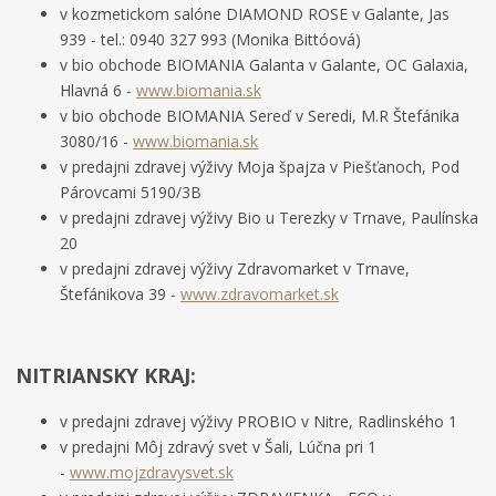
v kozmetickom salóne DIAMOND ROSE v Galante, Jas
939 - tel.: 0940 327 993 (Monika Bittóová)
v bio obchode BIOMANIA Galanta v Galante, OC Galaxia,
Hlavná 6 -
www.biomania.sk
v bio obchode BIOMANIA Sereď v Seredi, M.R Štefánika
3080/16 -
www.biomania.sk
v predajni zdravej výživy Moja špajza v Piešťanoch, Pod
Párovcami 5190/3B
v predajni zdravej výživy Bio u Terezky v Trnave, Paulínska
20
v predajni zdravej výživy Zdravomarket v Trnave,
Štefánikova 39 -
www.zdravomarket.sk
NITRIANSKY KRAJ:
v predajni zdravej výživy PROBIO v Nitre, Radlinského 1
v predajni Môj zdravý svet v Šali, Lúčna pri 1
-
www.mojzdravysvet.sk