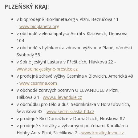
PLZEŇSKÝ KRAJ:
v bioprodejně BioPlaneta.org v Plzni, Bezručova 11
-
www.bioplaneta.org
v obchodě Zelená apatyka Astrál v Klatovech, Denisova
104
v obchodě s bylinkami a zdravou výživou v Plané, náměstí
Svobody 55
v Solné jeskyni Lastura v Přešticích, Hlávkova 22 -
www.solna-jeskyne-prestice.cz
v prodejně zdravé výživy Cesmína v Blovicích, Americká 48
-
www.cesmina.com
v obchodě zdravých potravin U LEVANDULE v Plzni,
Hálkova 24 -
www.u-levandule.cz
v obchůdku pro tělo a duši Sedmikráska v Horažďovicích,
Ševčíkova 33 -
www.sedmikraska-hd.cz
v prodejně Bio Domažlice v Domažlicích, Hruškova 87
v prodejně s korálky a výtvarnými potřebami Korálkárna
Hobby-Art v Plzni, Stehlíkova 2 -
www.koralky-levne.cz