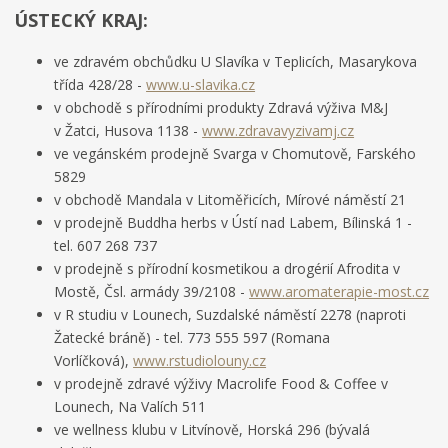
ÚSTECKÝ KRAJ:
ve zdravém obchůdku U Slavíka v Teplicích, Masarykova
třída 428/28 -
www.u-slavika.cz
v obchodě s přírodními produkty Zdravá výživa M&J
v Žatci, Husova 1138 -
www.zdravavyzivamj.cz
ve vegánském prodejně Svarga v Chomutově, Farského
5829
v obchodě Mandala v Litoměřicích, Mírové náměstí 21
v prodejně Buddha herbs v Ústí nad Labem, Bílinská 1 -
tel. 607 268 737
v prodejně s přírodní kosmetikou a drogérií Afrodita v
Mostě, Čsl. armády 39/2108 -
www.aromaterapie-most.cz
v R studiu v Lounech, Suzdalské náměstí 2278 (naproti
Žatecké bráně) - tel. 773 555 597 (Romana
Vorlíčková),
www.rstudiolouny.cz
v prodejně zdravé výživy Macrolife Food & Coffee v
Lounech, Na Valích 511
ve wellness klubu v Litvínově, Horská 296 (bývalá