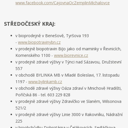
www.facebook.com/CajovnaOcZemplinMichalovce
STŘEDOČESKÝ KRAJ:
v bioprodejně v Benešově, Tyršova 193
-
www.biopotravinybn.cz
v prodejně biopotravin BiJo jako od maminky v Řevnicích,
Komenského 1100 -
www.biorevnice.cz
v prodejně zdravé výživy v Týnci nad Sázavou, Družstevní
557
v obchodě BYLINKA MB v Mladé Boleslavi, 17. listopadu
1197 -
www.bylinkamb.cz
v obchodě zdravé výživy Oáza zdraví v Mnichově Hradišti,
Poříčská 86 - tel. 603 229 828
v prodejně zdravé výživy Zdravíčko ve Slaném, Wilsonova
521/2
v prodejně zdravé výživy Linie 3000 v Rakovníku, Nádražní
225
v bioobchůdku Dobrotárna v Čelákovicích, Sedláčkova