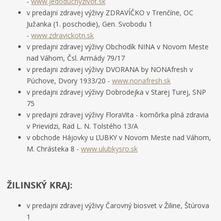
-
www.jedoduchyzivot.sk
v predajni zdravej výživy ZDRAVÍČKO v Trenčíne, OC
Južanka (1. poschodie), Gen. Svobodu 1
-
www.zdravickotn.sk
v predajni zdravej výživy Obchodík NINA v Novom Meste
nad Váhom, Čsl. Armády 79/17
v predajni zdravej výživy DVORANA by NONAfresh v
Púchove, Dvory 1933/20 -
www.nonafresh.sk
v predajni zdravej výživy Dobrodejka v Starej Turej, SNP
75
v predajni zdravej výživy FloraVita - komôrka plná zdravia
v Prievidzi, Rad L. N. Tolstého 13/A
v obchode Hájovky u ĽUBKY v Novom Meste nad Váhom,
M. Chrásteka 8 -
www.ulubkysro.sk
ŽILINSKÝ KRAJ:
v predajni zdravej výživy Čarovný biosvet v Žiline, Štúrova
1