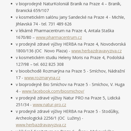
v bioprodejně NaturKoloniál Braník na Praze 4 – Braník,
Branická 659/107
v kosmetickém salónu Jany Sandecké na Praze 4 - Michle,
Jihlavská 74 - tel. 731 489 626
v lékárně Pharmacentrum na Praze 4, Antala Staška
1670/80 –
www.pharmacentrum.cz
v prodejně zdravé výživy HERBA na Praze 4, Novodvorská
1800/136 (OC Novo Plaza) -
www.herbazdravavyziva.cz
v kosmetickém studiu Heleny Moris na Praze 4, Podolská
127/98 – tel. 602 825 308
v bioobchodě Rozmarýna na Praze 5 - Smíchov, Nádražní
17 -
www.rozmaryna.cz
v bioprodejně Bio Smíchov na Praze 5 - Smíchov, V. Huga
4 -
www.facebook.com/biosmichov/
v prodejně zdravé výživy Natur PRO na Praze 5, Lidická
251/34 -
www.natur-pro.cz
v prodejně zdravé výživy HERBA na Praze 5 - Stodůlky,
Archeologická 2256/1 (OC Lužiny) -
www.herbazdravavyziva.cz