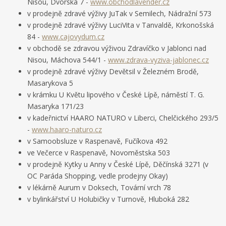
Nisou, Dvorská 7 -
www.obchodlavender.cz
v prodejně zdravé výživy JuTak v Semilech, Nádražní 573
v prodejně zdravé výživy LuciVita v Tanvaldě, Krkonošská
84 -
www.cajovydum.cz
v obchodě se zdravou výživou Zdravíčko v Jablonci nad
Nisou, Máchova 544/1 -
www.zdrava-vyziva-jablonec.cz
v prodejně zdravé výživy Devětsil v Železném Brodě,
Masarykova 5
v krámku U Květu lipového v České Lípě, náměstí T. G.
Masaryka 171/23
v kadeřnictví HAARO NATURO v Liberci, Chelčického 293/5
-
www.haaro-naturo.cz
v Samoobsluze v Raspenavě, Fučíkova 492
ve Večerce v Raspenavě, Novoměstska 503
v prodejně Kytky u Anny v České Lípě, Děčínská 3271 (v
OC Paráda Shopping, vedle prodejny Okay)
v lékárně Aurum v Doksech, Tovární vrch 78
v bylinkářství U Holubičky v Turnově, Hluboká 282