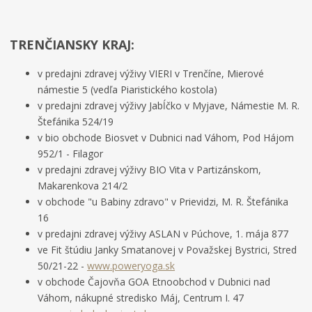
TRENČIANSKY KRAJ:
v predajni zdravej výživy VIERI v Trenčíne, Mierové
námestie 5 (vedľa Piaristického kostola)
v predajni zdravej výživy Jabĺčko v Myjave, Námestie M. R.
Štefánika 524/19
v bio obchode Biosvet v Dubnici nad Váhom, Pod Hájom
952/1 - Filagor
v predajni zdravej výživy BIO Vita v Partizánskom,
Makarenkova 214/2
v obchode "u Babiny zdravo" v Prievidzi, M. R. Štefánika
16
v predajni zdravej výživy ASLAN v Púchove, 1. mája 877
ve Fit štúdiu Janky Smatanovej v Považskej Bystrici, Stred
50/21-22 -
www.poweryoga.sk
v obchode Čajovňa GOA Etnoobchod v Dubnici nad
Váhom, nákupné stredisko Máj, Centrum I. 47