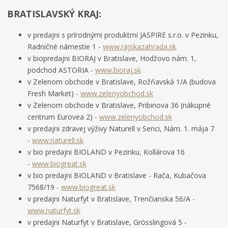
BRATISLAVSKÝ KRAJ:
v predajni s prírodnými produktmi JASPIRE s.r.o. v Pezinku,
Radničné námestie 1 -
www.rajskazahrada.sk
v biopredajni BIORAJ v Bratislave, Hodžovo nám. 1,
podchod ASTORIA -
www.bioraj.sk
v Zelenom obchode v Bratislave, Rožňavská 1/A (budova
Fresh Market) -
www.zelenyobchod.sk
v Zelenom obchode v Bratislave, Pribinova 36 (nákupné
centrum Eurovea 2) -
www.zelenyobchod.sk
v predajni zdravej výživy Naturell v Senci, Nám. 1. mája 7
-
www.naturell.sk
v bio predajni BIOLAND v Pezinku, Kollárova 16
-
www.biogreat.sk
v bio predajni BIOLAND v Bratislave - Rača, Kubačova
7568/19 -
www.biogreat.sk
v predajni Naturfyt v Bratislave, Trenčianska 56/A -
www.naturfyt.sk
v predajni Naturfyt v Bratislave, Grösslingová 5 -