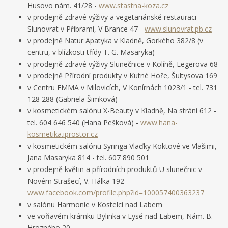
Husovo nám. 41/28 -
www.stastna-koza.cz
v prodejně zdravé výživy a vegetariánské restauraci
Slunovrat v Příbrami, V Brance 47 -
www.slunovrat.pb.cz
v prodejně Natur Apatyka v Kladně, Gorkého 382/8 (v
centru, v blízkosti třídy T. G. Masaryka)
v prodejně zdravé výživy Slunečnice v Kolíně, Legerova 68
v prodejně Přírodní produkty v Kutné Hoře, Šultysova 169
v Centru EMMA v Milovicích, V Konírnách 1023/1 - tel. 731
128 288 (Gabriela Šimková)
v kosmetickém salónu X-Beauty v Kladně, Na stráni 612 -
tel. 604 646 540 (Hana Pešková) -
www.hana-
kosmetika.iprostor.cz
v kosmetickém salónu Syringa Vlaďky Koktové ve Vlašimi,
Jana Masaryka 814 - tel. 607 890 501
v prodejně květin a přírodních produktů U slunečnic v
Novém Strašecí, V. Hálka 192 -
www.facebook.com/profile.php?id=100057400363237
v salónu Harmonie v Kostelci nad Labem
ve voňavém krámku Bylinka v Lysé nad Labem, Nám. B.
Hrozného 20