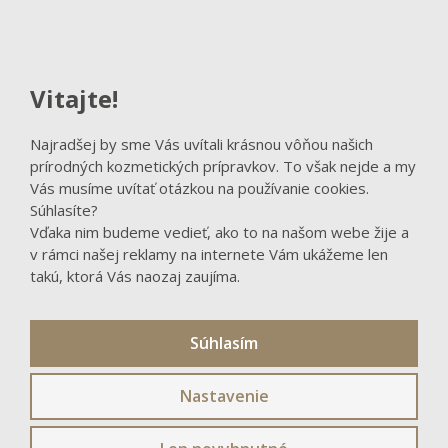
FACEBOOK
Vitajte!
Sledovať na Facebooku
Najradšej by sme Vás uvítali krásnou vôňou našich
prírodných kozmetických prípravkov. To však nejde a my
Vás musíme uvítať otázkou na používanie cookies.
Súhlasíte?
Vďaka nim budeme vedieť, ako to na našom webe žije a
v rámci našej reklamy na internete Vám ukážeme len
takú, ktorá Vás naozaj zaujíma.
Súhlasím
Nastavenie
© 2026, Natural Trade CZ s.r.o. - výhradný distribútor