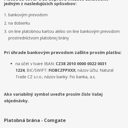
jedným z nasledujúcich spôsobov:
bankovým prevodom
na dobierku
on-line platobnou kartou alebo on-line bankovým prevodom
prostredníctvom platobnej brány
Pri úhrade bankovým prevodom zašlite prosím platbu:
na účet v tvare IBAN:
CZ38 2010 0000 0022 0031
1224
; BIC/SWIFT:
FIOBCZPPXXX
; názov účtu: Natural
Trade CZ s.r.o.; názov banky: Fio banka, a.s.
Ako variabilný symbol uveďte prosím číslo Vašej
objednávky.
Platobná brána - Comgate