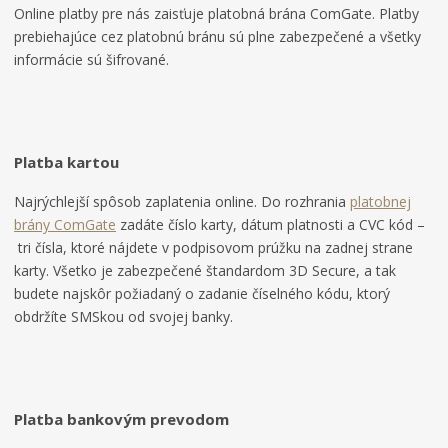
Online platby pre nás zaisťuje platobná brána ComGate. Platby
prebiehajúce cez platobnú bránu sú plne zabezpečené a všetky
informácie sú šifrované.
Platba kartou
Najrýchlejší spôsob zaplatenia online. Do rozhrania
platobnej
brány ComGate
zadáte číslo karty, dátum platnosti a CVC kód –
tri čísla, ktoré nájdete v podpisovom prúžku na zadnej strane
karty. Všetko je zabezpečené štandardom 3D Secure, a tak
budete najskôr požiadaný o zadanie číselného kódu, ktorý
obdržíte SMSkou od svojej banky.
Platba bankovým prevodom