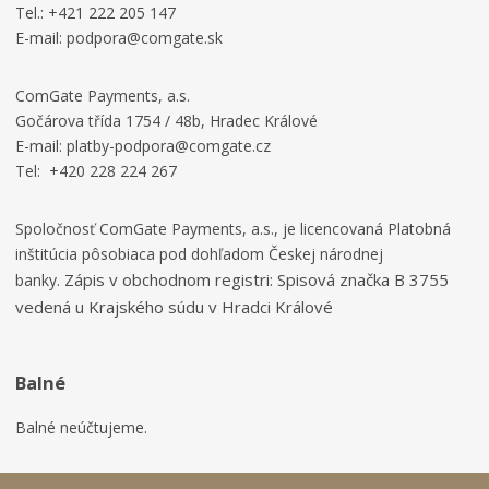
Tel.: +421 222 205 147
E-mail: podpora@comgate.sk
ComGate Payments, a.s.
Gočárova třída 1754 / 48b, Hradec Králové
E-mail: platby-podpora@comgate.cz
Tel: +420 228 224 267
Spoločnosť ComGate Payments, a.s., je licencovaná Platobná
inštitúcia pôsobiaca pod dohľadom Českej národnej
Zápis v obchodnom registri:
Spisová značka B 3755
banky.
vedená u Krajského súdu v Hradci Králové
Balné
Balné neúčtujeme.