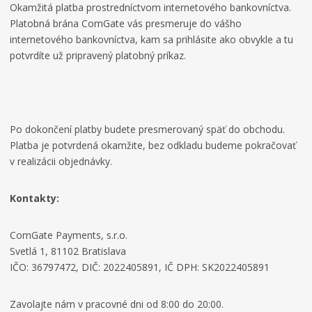
Okamžitá platba prostredníctvom internetového bankovníctva.
Platobná brána ComGate vás presmeruje do vášho
internetového bankovníctva, kam sa prihlásite ako obvykle a tu
potvrdíte už pripravený platobný príkaz.
Po dokončení platby budete presmerovaný späť do obchodu.
Platba je potvrdená okamžite, bez odkladu budeme pokračovať
v realizácii objednávky.
Kontakty:
ComGate Payments, s.r.o.
Svetlá 1, 81102 Bratislava
IČO: 36797472, DIČ: 2022405891, IČ DPH: SK2022405891
Zavolajte nám v pracovné dni od 8:00 do 20:00.