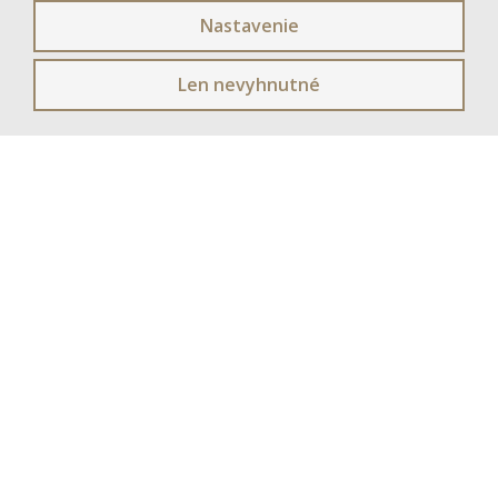
Nastavenie
Len nevyhnutné
NOVINKA
APÉRO ČERVENÁ - APÉRO RED
rastlinná farba na vlasy