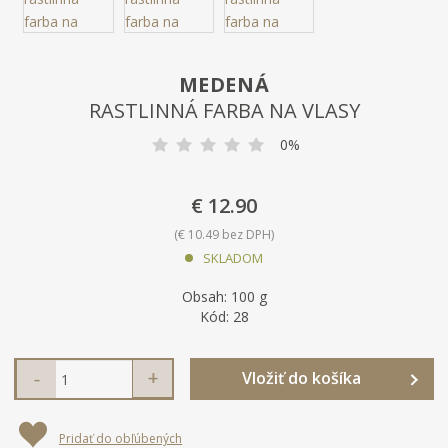
MEDENÁ
RASTLINNÁ FARBA NA VLASY
0%
€ 12.90
€ 10.49 bez DPH
SKLADOM
Obsah:
100 g
K
Kód:
28
ó
d
S
N
Z
Vložiť do košíka
n
a
v
m
í
v
ý
e
ž
ý
r
Pridať do obľúbených