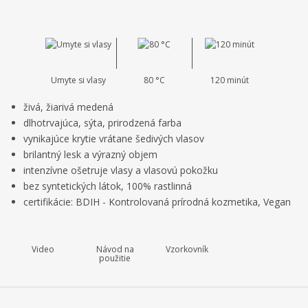
i
š
n
o
t
i
b
i
m
ť
c
n
m
ť
u
o
n
p
ž
o
:
o
s
ž
Umyte si vlasy
80 °C
120 minút
4
t
s
č
2
živá, žiarivá medená
v
t
e
6
o
v
dlhotrvajúca, sýta, prirodzená farba
0
t
o
vynikajúce krytie vrátane šedivých vlasov
3
brilantný lesk a výrazný objem
7
intenzívne ošetruje vlasy a vlasovú pokožku
8
bez syntetických látok, 100% rastlinná
0
certifikácie: BDIH - Kontrolovaná prírodná kozmetika, Vegan
4
9
2
Video
Návod na
Vzorkovník
0
použitie
9