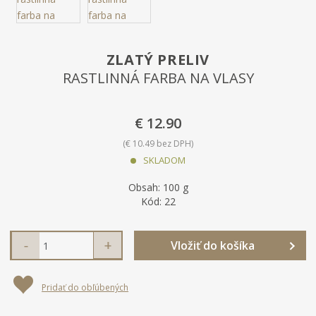
ZLATÝ PRELIV
RASTLINNÁ FARBA NA VLASY
€ 12.90
€ 10.49 bez DPH
SKLADOM
Obsah:
100 g
K
Kód:
22
ó
d
S
N
Z
Vložiť do košíka
n
a
v
m
í
v
ý
e
ž
ý
r
Pridať do obľúbených
i
š
n
o
t
i
b