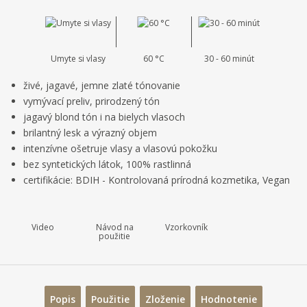
i
m
ť
c
n
m
ť
u
o
n
p
ž
o
:
o
s
ž
Umyte si vlasy
60 °C
30 - 60 minút
4
t
s
č
2
živé, jagavé, jemne zlaté tónovanie
v
t
e
6
o
v
vymývací preliv, prirodzený tón
0
t
o
jagavý blond tón i na bielych vlasoch
3
brilantný lesk a výrazný objem
7
intenzívne ošetruje vlasy a vlasovú pokožku
8
bez syntetických látok, 100% rastlinná
0
certifikácie: BDIH - Kontrolovaná prírodná kozmetika, Vegan
4
0
0
Video
Návod na
Vzorkovník
4
použitie
6
Popis
Použitie
Zloženie
Hodnotenie