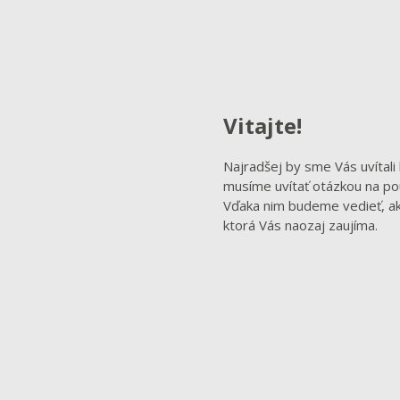
Vitajte!
Najradšej by sme Vás uvítali
musíme uvítať otázkou na pou
Vďaka nim budeme vedieť, ak
ktorá Vás naozaj zaujíma.
KHADI NEWSLETTER
Nenechajte si ujsť nič, čo pre Vás môže byť užitočné zo
sveta prírodnej kozmetiky Khadi a prihláste sa na odber
Newslettra. Odber môžete kedykoľvek zrušiť.