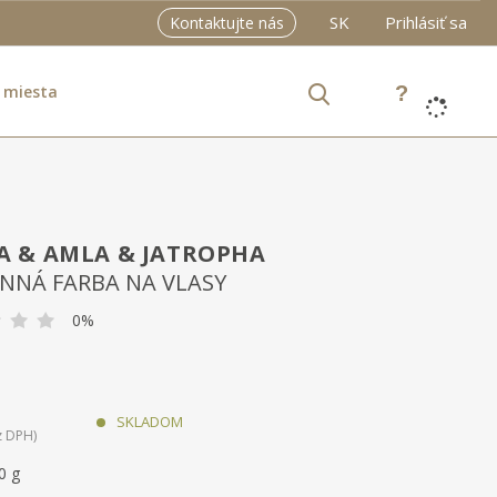
SK
Prihlásiť sa
Kontaktujte nás
 miesta
 & AMLA & JATROPHA
INNÁ FARBA NA VLASY
0%
SKLADOM
z DPH
0 g