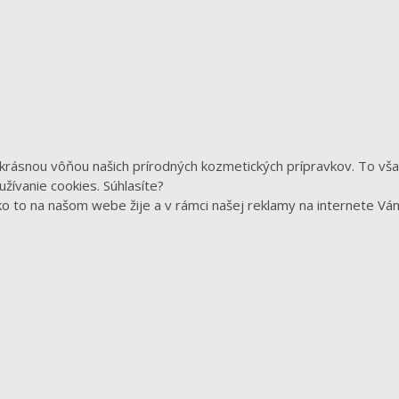
 krásnou vôňou našich prírodných kozmetických prípravkov. To vš
žívanie cookies. Súhlasíte?
o to na našom webe žije a v rámci našej reklamy na internete Vá
UŽITOČNÉ PRE OBJEDNÁVKU
Doprava a platba
Obchodné podmienky
Ochrana osobných údajov
Nastavenie cookies