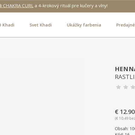
di CHAKRA CURL
a 4-krokový rituál pre kučery a vlny!
O Khadi
Svet Khadi
Ukážky farbenia
Predajné
HENNA
RASTL
€ 12.90
€ 10.49 be
Obsah:
10
K
Kód:
16