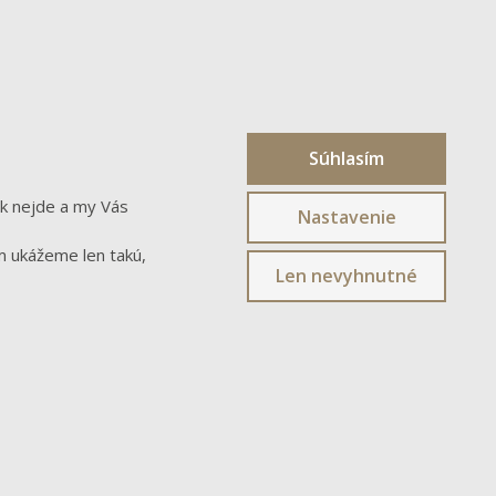
Súhlasím
ak nejde a my Vás
Nastavenie
m ukážeme len takú,
Len nevyhnutné
FACEBOOK
Sledovať na Facebooku