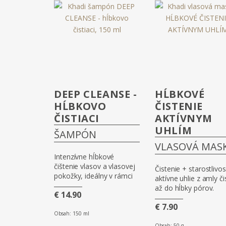
DEEP CLEANSE -
HĹBKOVÉ
HĹBKOVO
ČISTENIE
ČISTIACI
AKTÍVNYM
UHLÍM
ŠAMPÓN
VLASOVÁ MAS
Intenzívne hĺbkové
čištenie vlasov a vlasovej
Čistenie + starostlivos
pokožky, ideálny v rámci
aktívne uhlie z amly čis
prípravy pred farbením
až do hĺbky pórov.
€ 14.90
rastlinnými farbami na
Zároveň pripraví vlasy
vlasy. Nový vzhľad –
€ 7.90
Khadi rastlinné farben
rovnaká receptura.
Obsah:
150 ml
Obsah:
50 g