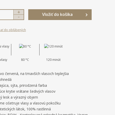
N
Vložiť do košíka
S
a
n
v
í
ý
dať do obľúbených
ž
š
i
i
t
ť
m
m
n
n
o
o
vlasy
80 °C
120 minút
ž
ž
s
s
t
t
vo červená, na tmavších vlasoch teplejšia
v
v
ohnedá
o
o
ajúca, sýta, prirodzená farba
úce krytie vrátane šedivých vlasov
ný lesk a výrazný objem
vne ošetruje vlasy a vlasovú pokožku
tetických látok, 100% rastlinná
kácie: BDIH - Kontrolovaná prírodná kozmetika, Vegan