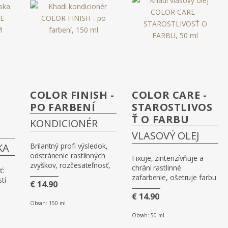
COLOR FINISH -
COLOR CARE -
PO FARBENÍ
STAROSTLIVOS
Ť O FARBU
KONDICIONÉR
VLASOVÝ OLEJ
KA
Brilantný profi výsledok,
odstránenie rastlinných
Fixuje, zintenzívňuje a
zvyškov, rozčesateľnosť,
chráni rastlinné
ť:
upraviteľnosť, fixácia a
zafarbenie, ošetruje farbu
tí
€ 14.90
lesk
i vlasy
€ 14.90
 na
Obsah:
150 ml
ie
Obsah:
50 ml