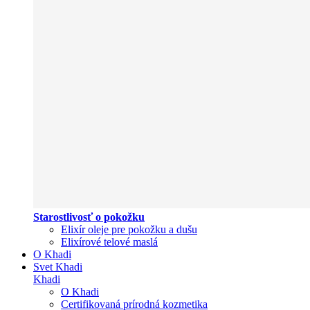
Starostlivosť o pokožku
Elixír oleje pre pokožku a dušu
Elixírové telové maslá
O Khadi
Svet Khadi
Khadi
O Khadi
Certifikovaná prírodná kozmetika