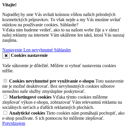
Vitajte!
Najradšej by sme Vás uvítali krásnou vôňou našich prírodných
kozmetických prípravkov. To však nejde a my Vás musíme uvítať
otázkou na používanie cookies. Súhlasíte?
Vďaka nim budeme vedieť, ako to na našom webe žije a v rámci
našej reklamy na internete Vám ukážeme len takú, ktorá Vás naozaj
zaujíma.
Nastavenie
Len nevyhnutné
Súhlasím
Cookies nastavenie
Vaše súkromie je dôležité. Môžete si vybrať nastavenia cookies
nižšie.
Cookies nevyhnutné pre využívanie e-shopu
Toto nastavenie
nie je možné deaktivovať. Bez nevyhnutných cookies súborov
nemožno naše služby zmysluplne poskytovať.
Marketingové cookies
Vďaka týmto cookies môžeme
zlepšovať výkon e-shopu, zobrazovať Vám relevantnú reklamu na
sociálnych sieťach a ďalších reklamných plochách.
Analytické cookies
Tieto cookies nám pomáhajú pochopiť, ako
e-shop používate. S ich pomocou ho môžeme zlepšovať.
Potvrdzujem