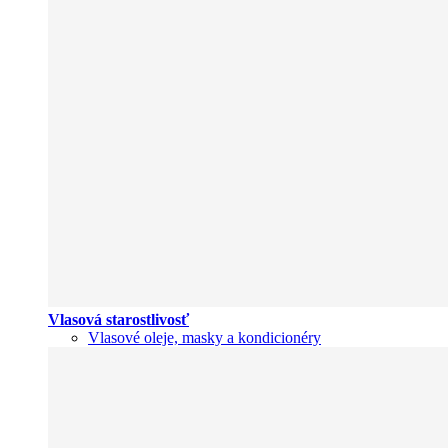
Vlasová starostlivosť
Vlasové oleje, masky a kondicionéry