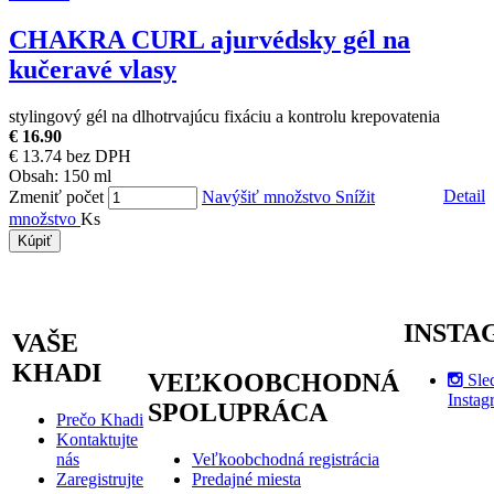
CHAKRA CURL
ajurvédsky gél na
kučeravé vlasy
stylingový gél na dlhotrvajúcu fixáciu a kontrolu krepovatenia
€ 16.90
€ 13.74 bez DPH
Obsah:
150 ml
Detail
Zmeniť počet
Navýšiť množstvo
Snížit
množstvo
Ks
Kúpiť
INSTA
VAŠE
KHADI
VEĽKOOBCHODNÁ
Sle
Instag
SPOLUPRÁCA
Prečo Khadi
Kontaktujte
nás
Veľkoobchodná registrácia
Zaregistrujte
Predajné miesta