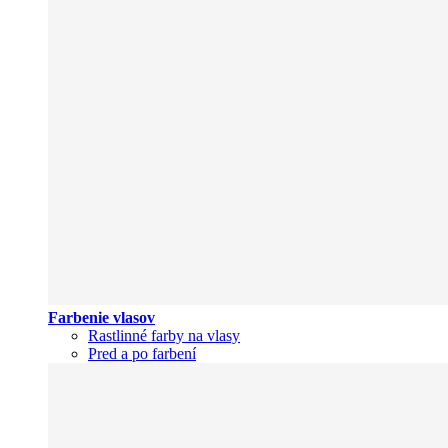
Farbenie vlasov
Rastlinné farby na vlasy
Pred a po farbení