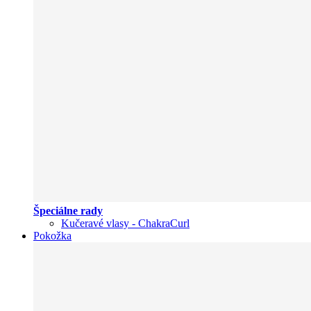
Špeciálne rady
Kučeravé vlasy - ChakraCurl
Pokožka