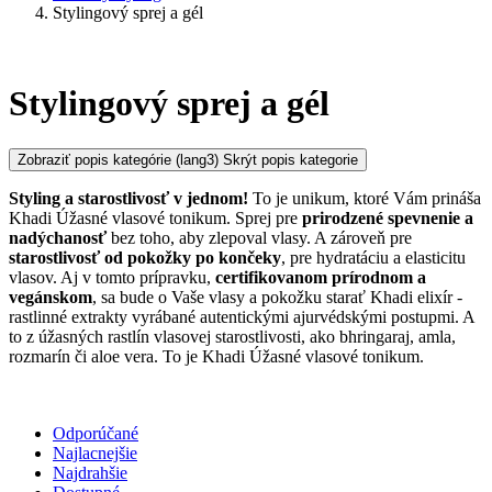
Stylingový sprej a gél
Stylingový sprej a gél
Zobraziť popis kategórie
(lang3) Skrýt popis kategorie
Styling a starostlivosť v jednom
!
To je unikum, ktoré Vám prináša
Khadi Úžasné vlasové tonikum. Sprej pre
prirodzené spevnenie a
nadýchanosť
bez toho, aby zlepoval vlasy. A zároveň pre
starostlivosť od pokožky po končeky
, pre hydratáciu a elasticitu
vlasov. Aj v tomto prípravku,
certifikovanom prírodnom a
vegánskom
, sa bude o Vaše vlasy a pokožku starať Khadi elixír -
rastlinné extrakty vyrábané autentickými ajurvédskými postupmi. A
to z úžasných rastlín vlasovej starostlivosti, ako bhringaraj, amla,
rozmarín či aloe vera. To je Khadi Úžasné vlasové tonikum.
Odporúčané
Najlacnejšie
Najdrahšie