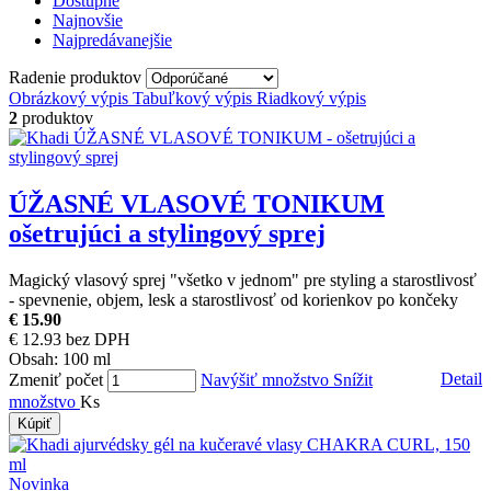
Dostupné
Najnovšie
Najpredávanejšie
Radenie produktov
Obrázkový výpis
Tabuľkový výpis
Riadkový výpis
2
produktov
ÚŽASNÉ VLASOVÉ TONIKUM
ošetrujúci a stylingový sprej
Magický vlasový sprej "všetko v jednom" pre styling a starostlivosť
- spevnenie, objem, lesk a starostlivosť od korienkov po končeky
€ 15.90
€ 12.93 bez DPH
Obsah:
100 ml
Detail
Zmeniť počet
Navýšiť množstvo
Snížit
množstvo
Ks
Kúpiť
Novinka