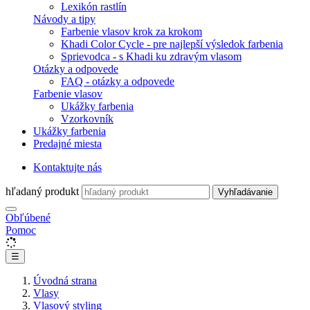
Lexikón rastlín
Návody a tipy
Farbenie vlasov krok za krokom
Khadi Color Cycle - pre najlepší výsledok farbenia
Sprievodca - s Khadi ku zdravým vlasom
Otázky a odpovede
FAQ - otázky a odpovede
Farbenie vlasov
Ukážky farbenia
Vzorkovník
Ukážky farbenia
Predajné miesta
Kontaktujte nás
hľadaný produkt
Vyhľadávanie
Obľúbené
Pomoc
☰
Úvodná strana
Vlasy
Vlasový styling