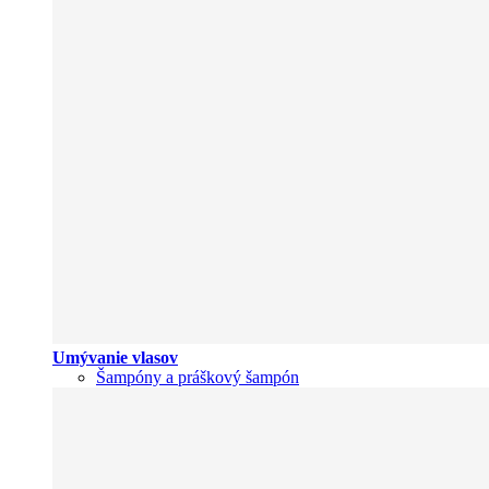
Umývanie vlasov
Šampóny a práškový šampón