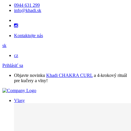
0944 631 299
info@khadi.sk
Kontaktujte nás
sk
cz
Prihlásiť sa
Objavte novinku
Khadi CHAKRA CURL
a 4-krokový rituál
pre kučery a vlny!
Vlasy