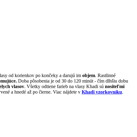
vlasy od korienkov po končeky a darujú im
objem
. Rastlinné
romujúce.
Doba pôsobenia je od 30 do 120 minút - čím dlhšiu dobu
elych vlasov
. Všetky odtiene farieb na vlasy Khadi sú
nositeľmi
rvené a hnedé až po čierne. Viac nájdete v
Khadi vzorkovníku
.