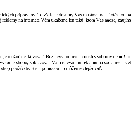
tických prípravkov. To však nejde a my Vás musíme uvítať otázkou na 
 reklamy na internete Vám ukážeme len takú, ktorá Vás naozaj zaujím
.
nie je možné deaktivovať. Bez nevyhnutných cookies súborov nemožno 
ýkon e-shopu, zobrazovať Vám relevantnú reklamu na sociálnych sieť
e-shop používate. S ich pomocou ho môžeme zlepšovať.