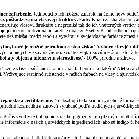
júce zafarbenie
. Jednoducho ich môžete zafarbiť na úplne nový odtieň
ez poškodzovania vlasovej štruktúry
. Farby Khadi zaistia vlasom za
a nenarušuje vlasovú štruktúru a nepreniká tak do ich vnútorných vrstie
ajú jedinečné, individuálne farebné nuansy. Všetky Khadi odtiene nájd
 tiež miešať medzi sebou a vytvárať si svoje vlastné farbiace zmesi a
ytím, ktoré je možné prírodnou cestou získať
.
Výborne kryjú taktie
vých a bielych vlasov na čierno, zvoľte dvojkrokovú metódu - ktorých o
 bohatý objem a intenzívnu starostlivosť
- 100% prírodne a zdravo.
niť svoje vlasy a súčasne sa o ne starať farbením ako takým? Alebo sa 
Vyživujúce rastlinné substancie v našich farbách na vlasy a ajurvéds
vegánske a certifikované
. Neobsahujú teda žiadne syntetické farbiac
prírodnú kozmetiku a zároveň vyrábané podľa tradičných ajurvédskych 
lody. Počas výroby extrahujeme z rastlín pigmenty komplexným, multi-fáz
lšie informácie o našich ajurvédskych ingredienciách, ako sú indigo či h
ých polí alebo od indických farmárov, ktorí s nami spolupracujú, a sp