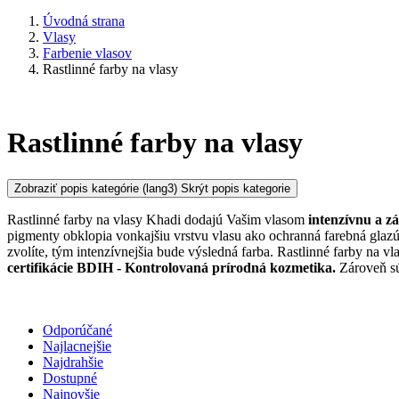
Úvodná strana
Vlasy
Farbenie vlasov
Rastlinné farby na vlasy
Rastlinné farby na vlasy
Zobraziť popis kategórie
(lang3) Skrýt popis kategorie
Rastlinné farby na vlasy Khadi dodajú Vašim vlasom
intenzívnu a z
pigmenty obklopia vonkajšiu vrstvu vlasu ako ochranná farebná glazú
zvolíte, tým intenzívnejšia bude výsledná farba. Rastlinné farby na 
certifikácie BDIH
- Kontrolovaná prírodná kozmetika.
Zároveň s
Odporúčané
Najlacnejšie
Najdrahšie
Dostupné
Najnovšie