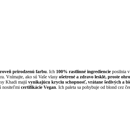
ároveň prirodzenú farbu
. Ich
100% rastlinné ingrediencie
posilnia 
ra. Vnímajte, ako sú Vaše vlasy
ošetrené a zdravo lesklé, proste oh
vlasy Khadi majú
vynikajúcu kryciu schopnosť, vrátane šedivých a bi
ú nositeľmi
certifikácie Vegan
. Ich paleta sa pohybuje od blond cez če