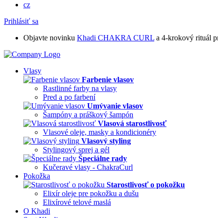
cz
Prihlásiť sa
Objavte novinku
Khadi CHAKRA CURL
a 4-krokový rituál p
Vlasy
Farbenie vlasov
Rastlinné farby na vlasy
Pred a po farbení
Umývanie vlasov
Šampóny a práškový šampón
Vlasová starostlivosť
Vlasové oleje, masky a kondicionéry
Vlasový styling
Stylingový sprej a gél
Špeciálne rady
Kučeravé vlasy - ChakraCurl
Pokožka
Starostlivosť o pokožku
Elixír oleje pre pokožku a dušu
Elixírové telové maslá
O Khadi