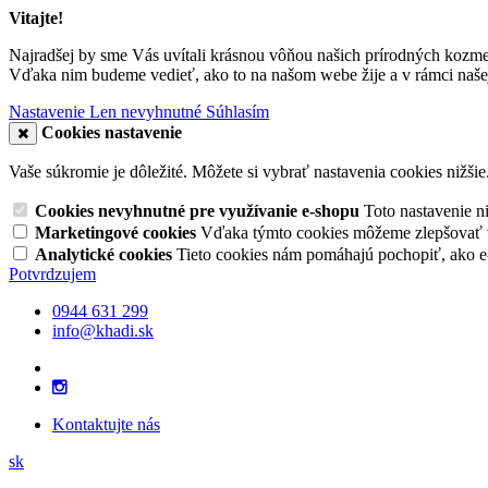
Vitajte!
Najradšej by sme Vás uvítali krásnou vôňou našich prírodných kozme
Vďaka nim budeme vedieť, ako to na našom webe žije a v rámci našej
Nastavenie
Len nevyhnutné
Súhlasím
Cookies nastavenie
Vaše súkromie je dôležité. Môžete si vybrať nastavenia cookies nižšie
Cookies nevyhnutné pre využívanie e-shopu
Toto nastavenie 
Marketingové cookies
Vďaka týmto cookies môžeme zlepšovať v
Analytické cookies
Tieto cookies nám pomáhajú pochopiť, ako 
Potvrdzujem
0944 631 299
info@khadi.sk
Kontaktujte nás
sk