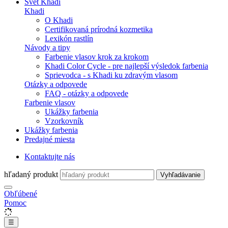
Svet Khadi
Khadi
O Khadi
Certifikovaná prírodná kozmetika
Lexikón rastlín
Návody a tipy
Farbenie vlasov krok za krokom
Khadi Color Cycle - pre najlepší výsledok farbenia
Sprievodca - s Khadi ku zdravým vlasom
Otázky a odpovede
FAQ - otázky a odpovede
Farbenie vlasov
Ukážky farbenia
Vzorkovník
Ukážky farbenia
Predajné miesta
Kontaktujte nás
hľadaný produkt
Vyhľadávanie
Obľúbené
Pomoc
☰