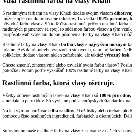
Vaša rastlinná farba na vlasy Khadi
S rastlinnými farbami na vlasy Khadi dodáte svojim vlasom
dlhotrva
môžete aj len na dofarbovanie odrastov. To všetko
100% prírodne, b
pôvodná farbu vlasov. Sú totiž čisto rastlinné, pričom rastlinná farb
rastlinných pigmentov sa spojí so súčasnou farbou vlasov a tým vznik
prispôsobovať zvolenou dobou pôsobenia. Farby na vlasy Khadi môžete
Rastlinné farby na vlasy Khadi
farbia vlasy s najvyšším možným kr
priamo. Avšak pri potrebe výrazného stmavenia, napr. pri farbení šedi
aplikáciou dodáte vlasom nielen zafarbenie, ale taktiež
výrazný lesk,
Chcete zmeniť, zintenzívniť alebo osviežiť svoju farbu vlasov? Posil
pokožke? Potom poďte vyskúšať 100% rastlinné farby na vlasy Khadi. 
Rastlinná farba, ktorá vlasy ošetruje.
Všetky odtiene rastlinných farieb na vlasy Khadi sú
100% prírodné, 
amoniaku a peroxidov. Sú vyvíjané podľa európskych štandardov na 
Na ich výrobu používame
iba rastliny
, či už lístky alebo trebárs p
pomocou čisto rastlinných ingrediencií, farbiacich a ošetrujúcich. Ďa
Suroviny pre naše rastlinné farby na vlasy získavame z našich vlastn