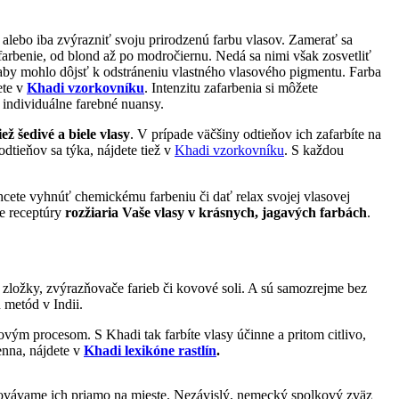
 alebo iba zvýrazniť svoju prirodzenú farbu vlasov. Zamerať sa
farbenie, od blond až po modročiernu. Nedá sa nimi však zosvetliť
v, aby mohlo dôjsť k odstráneniu vlastného vlasového pigmentu. Farba
ete v
Khadi vzorkovníku
. Intenzitu zafarbenia si môžete
 individuálne farebné nuansy.
ž šedivé a biele vlasy
. V prípade väčšiny odtieňov ich zafarbíte na
dtieňov sa týka, nájdete tiež v
Khadi vzorkovníku
. S každou
chcete vyhnúť chemickému farbeniu či dať relax svojej vlasovej
ke receptúry
rozžiaria Vaše vlasy v krásnych, jagavých farbách
.
e zložky, zvýrazňovače farieb či kovové soli. A sú samozrejme bez
metód v Indii.
ovým procesom. S Khadi tak farbíte vlasy účinne a pritom citlivo,
enna, nájdete v
Khadi lexikóne rastlín
.
racovávame ich priamo na mieste. Nezávislý, nemecký spolkový zväz