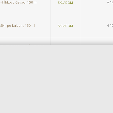
€ 1
hĺbkovo čistiaci, 150 ml
SKLADOM
€ 1
SH - po farbení, 150 ml
SKLADOM
RE - STAROSTLIVOSŤ O FARBU,
€ 1
SKLADOM
na vlasy Khadi
im vlasom
dlhotrvajúce zafarbenie
. Jednoducho ich môžete zafarbiť 
n na dofarbovanie odrastov. To všetko
100% prírodne, bez poškodz
á sa nimi však zosvetliť pôvodná farbu vlasov. Sú totiž čisto rastlin
ev, aby mohlo dôjsť k odstráneniu vlastného vlasového pigmentu. Farb