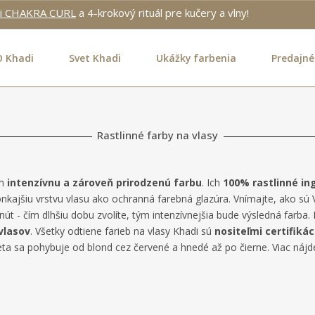
i CHAKRA CURL
a 4-krokový rituál pre kučery a vlny!
O Khadi
Svet Khadi
Ukážky farbenia
Predajné
Rastlinné farby na vlasy
om
intenzívnu a zároveň prirodzenú farbu
. Ich
100% rastlinné in
onkajšiu vrstvu vlasu ako ochranná farebná glazúra. Vnímajte, ako sú
 - čím dlhšiu dobu zvolíte, tým intenzívnejšia bude výsledná farba. 
vlasov
. Všetky odtiene farieb na vlasy Khadi sú
nositeľmi certifikác
leta sa pohybuje od blond cez červené a hnedé až po čierne. Viac nájd