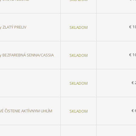
€ 1
sy ZLATÝ PRELIV
SKLADOM
€ 1
asy BEZFAREBNÁ SENNA/CASSIA
SKLADOM
€ 
SKLADOM
€ 
VÉ ČISTENIE AKTÍVNYM UHLÍM
SKLADOM