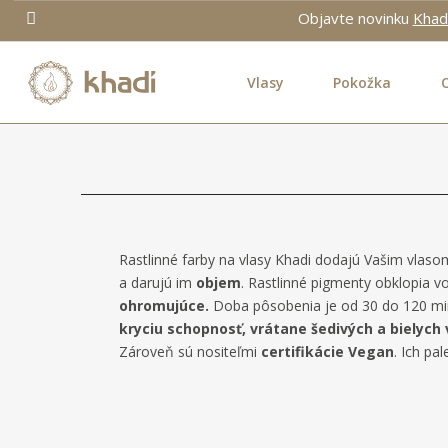
Objavte novinku
Khad
Vlasy
Pokožka
Rastlinné farby na vlasy Khadi dodajú Vašim vlas
a darujú im
objem
. Rastlinné pigmenty obklopia v
ohromujúce.
Doba pôsobenia je od 30 do 120 minút
kryciu schopnosť, vrátane šedivých a bielych 
Zároveň sú nositeľmi
certifikácie Vegan
. Ich pa