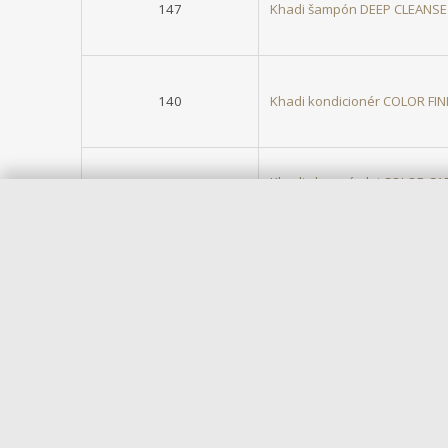
147
Khadi šampón DEEP CLEANSE - 
140
Khadi kondicionér COLOR FINI
Khadi vlasový olej COLOR CA
239
50 ml
Vaša rastlinná farba 
S rastlinnými farbami na vlasy Khadi dodáte svoj
prirodzenú farbu vlasov. Zamerať sa môžete aj le
vlasom zafarbenie, od blond až po modročiernu. Ned
štruktúru a nepreniká tak do ich vnútorných vrsti