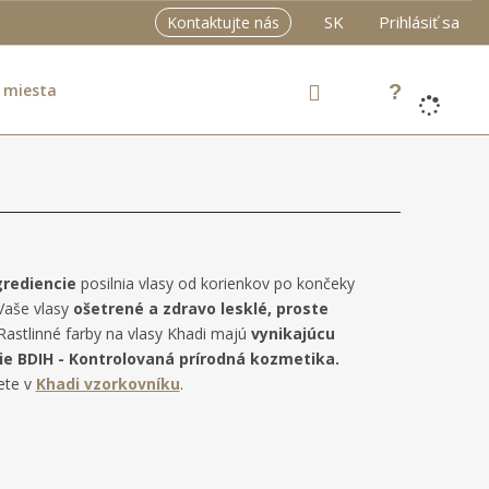
SK
Prihlásiť sa
Kontaktujte nás
 miesta
grediencie
posilnia vlasy od korienkov po končeky
 Vaše vlasy
ošetrené a zdravo lesklé, proste
Rastlinné farby na vlasy Khadi majú
vynikajúcu
ie BDIH
- Kontrolovaná prírodná kozmetika.
ete v
Khadi vzorkovníku
.