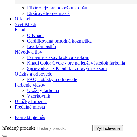
Elixír oleje pre pokožku a dušu
Elixírové telové maslá
O Khadi
Svet Khadi
Khadi
O Khadi
Certifikovaná prírodná kozmetika
Lexikón rastlín
Návody a tipy
Farbenie vlasov krok za krokom
Khadi Color Cycle - pre najlepší výsledok farbenia
Sprievodca - s Khadi ku zdravým vlasom
Otázky a odpovede
FAQ - otázky a odpovede
Farbenie vlasov
Ukážky farbenia
Vzorkovník
Ukážky farbenia
Predajné miesta
Kontaktujte nás
hľadaný produkt
Vyhľadávanie