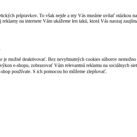
tických prípravkov. To však nejde a my Vás musíme uvítať otázkou na 
 reklamy na internete Vám ukážeme len takú, ktorá Vás naozaj zaujím
.
nie je možné deaktivovať. Bez nevyhnutných cookies súborov nemožno 
ýkon e-shopu, zobrazovať Vám relevantnú reklamu na sociálnych sieť
e-shop používate. S ich pomocou ho môžeme zlepšovať.