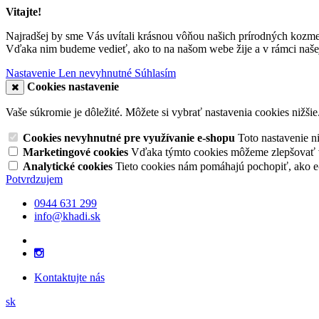
Vitajte!
Najradšej by sme Vás uvítali krásnou vôňou našich prírodných kozme
Vďaka nim budeme vedieť, ako to na našom webe žije a v rámci našej
Nastavenie
Len nevyhnutné
Súhlasím
Cookies nastavenie
Vaše súkromie je dôležité. Môžete si vybrať nastavenia cookies nižšie
Cookies nevyhnutné pre využívanie e-shopu
Toto nastavenie 
Marketingové cookies
Vďaka týmto cookies môžeme zlepšovať v
Analytické cookies
Tieto cookies nám pomáhajú pochopiť, ako 
Potvrdzujem
0944 631 299
info@khadi.sk
Kontaktujte nás
sk