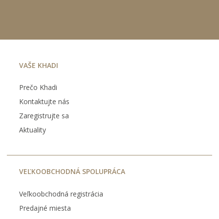
o
n
p
ž
o
o
s
ž
t
s
č
v
t
e
o
v
t
o
VAŠE KHADI
Prečo Khadi
Kontaktujte nás
Zaregistrujte sa
Aktuality
VEĽKOOBCHODNÁ SPOLUPRÁCA
Veľkoobchodná registrácia
Predajné miesta