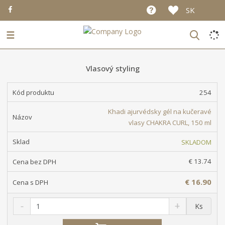
SK
☰
Vlasový styling
254
Khadi ajurvédsky gél na kučeravé
vlasy CHAKRA CURL, 150 ml
SKLADOM
€ 13.74
€ 16.90
S
N
Z
Ks
n
a
m
í
v