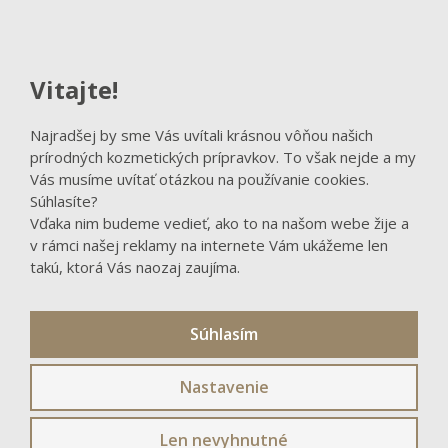
FACEBOOK
Vitajte!
Sledovať na Facebooku
Najradšej by sme Vás uvítali krásnou vôňou našich
prírodných kozmetických prípravkov. To však nejde a my
Vás musíme uvítať otázkou na používanie cookies.
Súhlasíte?
Vďaka nim budeme vedieť, ako to na našom webe žije a
v rámci našej reklamy na internete Vám ukážeme len
takú, ktorá Vás naozaj zaujíma.
Súhlasím
Nastavenie
© 2026, Natural Trade CZ s.r.o. - výhradný distribútor
Len nevyhnutné