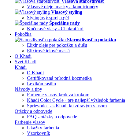
Vlasová starostlivosť
Vlasové oleje, masky a kondicionéry
Vlasový styling
Stylingový sprej a gél
Špeciálne rady
Kučeravé vlasy - ChakraCurl
Pokožka
Starostlivosť o pokožku
Elixír oleje pre pokožku a dušu
Elixírové telové maslá
O Khadi
Svet Khadi
Khadi
O Khadi
Certifikovaná prírodná kozmetika
Lexikón rastlín
Návody a tipy
Farbenie vlasov krok za krokom
Khadi Color Cycle - pre najlepší výsledok farbenia
Sprievodca - s Khadi ku zdravým vlasom
Otázky a odpovede
FAQ - otázky a odpovede
Farbenie vlasov
Ukážky farbenia
Vzorkovník