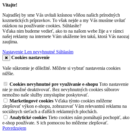
Vitajte!
Najradšej by sme Vás uvítali krásnou vôňou našich prírodných
kozmetických prípravkov. To však nejde a my Vás musíme uvítať
otázkou na používanie cookies. Súhlasíte?
Vďaka nim budeme vedieť, ako to na našom webe žije a v rámci
našej reklamy na internete Vám ukážeme len takú, ktorá Vás naozaj
zaujíma.
Nastavenie
Len nevyhnutné
Súhlasím
Cookies nastavenie
Vaše súkromie je dôležité. Môžete si vybrať nastavenia cookies
nižšie.
Cookies nevyhnutné pre využívanie e-shopu
Toto nastavenie
nie je možné deaktivovať. Bez nevyhnutných cookies súborov
nemožno naše služby zmysluplne poskytovať.
Marketingové cookies
Vďaka týmto cookies môžeme
zlepšovať výkon e-shopu, zobrazovať Vám relevantnú reklamu na
sociálnych sieťach a ďalších reklamných plochách.
Analytické cookies
Tieto cookies nám pomáhajú pochopiť, ako
e-shop používate. S ich pomocou ho môžeme zlepšovať.
Potvrdzujem