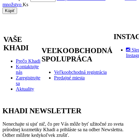
množstvo
Ks
Kúpiť
INSTA
VAŠE
KHADI
VEĽKOOBCHODNÁ
Sle
Instag
SPOLUPRÁCA
Prečo Khadi
Kontaktujte
nás
Veľkoobchodná registrácia
Zaregistrujte
Predajné miesta
sa
Aktuality
KHADI NEWSLETTER
Nenechajte si ujsť nič, čo pre Vás môže byť užitočné zo sveta
prírodnej kozmetiky Khadi a prihláste sa na odber Newslettra.
Odber môžete kedykoľvek zrušiť.