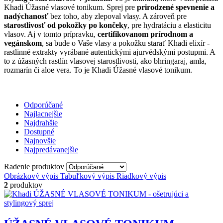
Khadi Úžasné vlasové tonikum. Sprej pre
prirodzené spevnenie a
nadýchanosť
bez toho, aby zlepoval vlasy. A zároveň pre
starostlivosť od pokožky po končeky
, pre hydratáciu a elasticitu
vlasov. Aj v tomto prípravku,
certifikovanom prírodnom a
vegánskom
, sa bude o Vaše vlasy a pokožku starať Khadi elixír -
rastlinné extrakty vyrábané autentickými ajurvédskými postupmi. A
to z úžasných rastlín vlasovej starostlivosti, ako bhringaraj, amla,
rozmarín či aloe vera. To je Khadi Úžasné vlasové tonikum.
Odporúčané
Najlacnejšie
Najdrahšie
Dostupné
Najnovšie
Najpredávanejšie
Radenie produktov
Obrázkový výpis
Tabuľkový výpis
Riadkový výpis
2
produktov