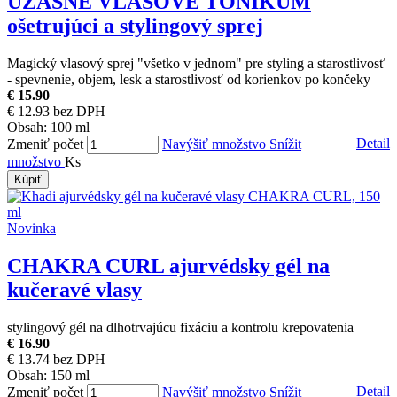
ÚŽASNÉ VLASOVÉ TONIKUM
ošetrujúci a stylingový sprej
Magický vlasový sprej "všetko v jednom" pre styling a starostlivosť
- spevnenie, objem, lesk a starostlivosť od korienkov po končeky
€ 15.90
€ 12.93 bez DPH
Obsah:
100 ml
Detail
Zmeniť počet
Navýšiť množstvo
Snížit
množstvo
Ks
Kúpiť
Novinka
CHAKRA CURL
ajurvédsky gél na
kučeravé vlasy
stylingový gél na dlhotrvajúcu fixáciu a kontrolu krepovatenia
€ 16.90
€ 13.74 bez DPH
Obsah:
150 ml
Detail
Zmeniť počet
Navýšiť množstvo
Snížit