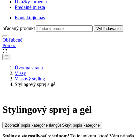
Ukážky farbenia
Predajné miesta
Kontaktujte nás
hľadaný produkt
Vyhľadávanie
Obľúbené
Pomoc
☰
Úvodná strana
Vlasy
Vlasový styling
Stylingový sprej a gél
Stylingový sprej a gél
Zobraziť popis kategórie
(lang3) Skrýt popis kategorie
Styling a starostlivosť v jednom
!
To je unikum, ktoré Vám prináša