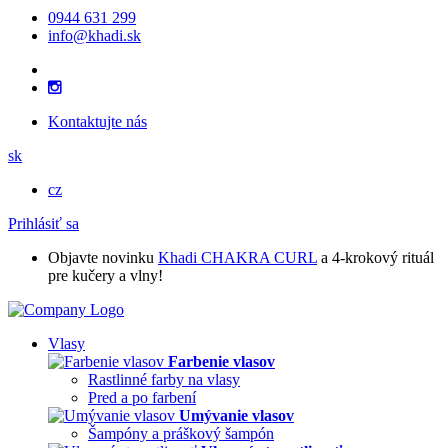
0944 631 299
info@khadi.sk
Kontaktujte nás
sk
cz
Prihlásiť sa
Objavte novinku
Khadi CHAKRA CURL
a 4-krokový rituál
pre kučery a vlny!
Vlasy
Farbenie vlasov
Rastlinné farby na vlasy
Pred a po farbení
Umývanie vlasov
Šampóny a práškový šampón