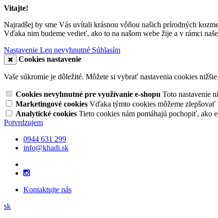
Vitajte!
Najradšej by sme Vás uvítali krásnou vôňou našich prírodných kozme
Vďaka nim budeme vedieť, ako to na našom webe žije a v rámci našej
Nastavenie
Len nevyhnutné
Súhlasím
Cookies nastavenie
Vaše súkromie je dôležité. Môžete si vybrať nastavenia cookies nižšie
Cookies nevyhnutné pre využívanie e-shopu
Toto nastavenie 
Marketingové cookies
Vďaka týmto cookies môžeme zlepšovať v
Analytické cookies
Tieto cookies nám pomáhajú pochopiť, ako 
Potvrdzujem
0944 631 299
info@khadi.sk
Kontaktujte nás
sk