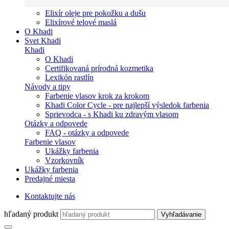
Elixír oleje pre pokožku a dušu
Elixírové telové maslá
O Khadi
Svet Khadi
Khadi
O Khadi
Certifikovaná prírodná kozmetika
Lexikón rastlín
Návody a tipy
Farbenie vlasov krok za krokom
Khadi Color Cycle - pre najlepší výsledok farbenia
Sprievodca - s Khadi ku zdravým vlasom
Otázky a odpovede
FAQ - otázky a odpovede
Farbenie vlasov
Ukážky farbenia
Vzorkovník
Ukážky farbenia
Predajné miesta
Kontaktujte nás
hľadaný produkt
Vyhľadávanie