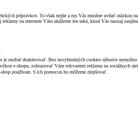
tických prípravkov. To však nejde a my Vás musíme uvítať otázkou na 
 reklamy na internete Vám ukážeme len takú, ktorá Vás naozaj zaujím
.
nie je možné deaktivovať. Bez nevyhnutných cookies súborov nemožno 
ýkon e-shopu, zobrazovať Vám relevantnú reklamu na sociálnych sieť
e-shop používate. S ich pomocou ho môžeme zlepšovať.