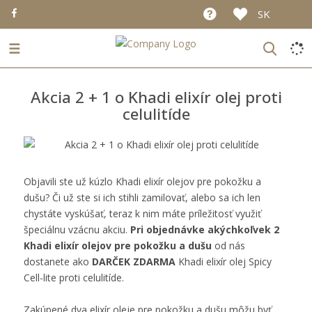
SK
☰
Akcia 2 + 1 o Khadi elixír olej proti
celulitíde
Objavili ste už kúzlo Khadi elixír olejov pre pokožku a
dušu? Či už ste si ich stihli zamilovať, alebo sa ich len
chystáte vyskúšať, teraz k nim máte príležitosť využiť
špeciálnu vzácnu akciu.
Pri objednávke akýchkoľvek 2
Khadi elixír olejov pre pokožku a dušu
od nás
dostanete ako
DARČEK ZDARMA
Khadi elixír olej Spicy
Cell-lite proti celulitíde.
Zakúpené dva elixír oleje pre pokožku a dušu môžu byť