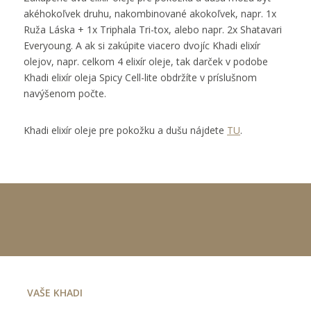
akéhokoľvek druhu, nakombinované akokoľvek, napr. 1x
Ruža Láska + 1x Triphala Tri-tox, alebo napr. 2x Shatavari
Everyoung. A ak si zakúpite viacero dvojíc Khadi elixír
olejov, napr. celkom 4 elixír oleje, tak darček v podobe
Khadi elixír oleja Spicy Cell-lite obdržíte v príslušnom
navýšenom počte.
Khadi elixír oleje pre pokožku a dušu nájdete
TU
.
VAŠE KHADI