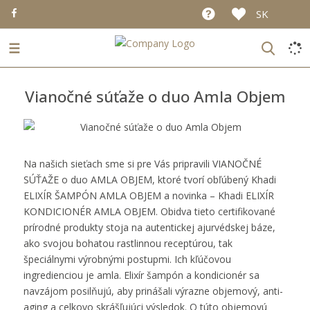
SK
☰
Vianočné súťaže o duo Amla Objem
Na našich sieťach sme si pre Vás pripravili VIANOČNÉ
SÚŤAŽE o duo AMLA OBJEM, ktoré tvorí obľúbený Khadi
ELIXÍR ŠAMPÓN AMLA OBJEM a novinka – Khadi ELIXÍR
KONDICIONÉR AMLA OBJEM. Obidva tieto certifikované
prírodné produkty stoja na autentickej ajurvédskej báze,
ako svojou bohatou rastlinnou receptúrou, tak
špeciálnymi výrobnými postupmi. Ich kľúčovou
ingredienciou je amla. Elixír šampón a kondicionér sa
navzájom posilňujú, aby prinášali výrazne objemový, anti-
aging a celkovo skrášľujúci výsledok. O túto objemovú