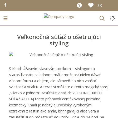
SK
☰
Veľkonočná súťaž o ošetrujúci
styling
S Khadi Úžasným vlasovým tonikom – stylingom a
starostlivosťou v jednom, máte možnosť nielen dávať
vlasom formu a objem, ale zároveň do nich vnášať
sviežosť a vitalitu. A teraz si môžete o tento magický sprej
„všetko v jednom“ zasúťažiť v našich VEĽKONOČNÝCH
SÚŤAŽIACH. Aj tento prípravok certifikovanej prírodnej
kozmetiky Khadi je nabitý ajurvédsky vyrobenými
extraktmi z rastlín ako amla, bhringaraj či aloe vera a
zasúťažiť si oň môžete až do utorku 22.4. do 14 hod. na