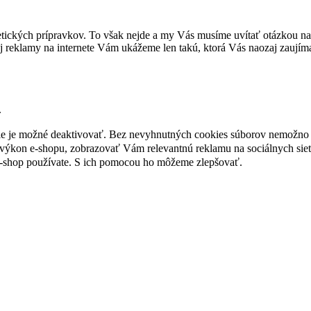
tických prípravkov. To však nejde a my Vás musíme uvítať otázkou na 
 reklamy na internete Vám ukážeme len takú, ktorá Vás naozaj zaujím
.
nie je možné deaktivovať. Bez nevyhnutných cookies súborov nemožno 
ýkon e-shopu, zobrazovať Vám relevantnú reklamu na sociálnych sieť
e-shop používate. S ich pomocou ho môžeme zlepšovať.