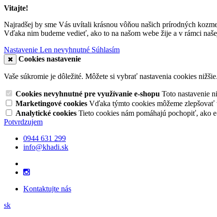
Vitajte!
Najradšej by sme Vás uvítali krásnou vôňou našich prírodných kozme
Vďaka nim budeme vedieť, ako to na našom webe žije a v rámci našej
Nastavenie
Len nevyhnutné
Súhlasím
Cookies nastavenie
Vaše súkromie je dôležité. Môžete si vybrať nastavenia cookies nižšie
Cookies nevyhnutné pre využívanie e-shopu
Toto nastavenie 
Marketingové cookies
Vďaka týmto cookies môžeme zlepšovať v
Analytické cookies
Tieto cookies nám pomáhajú pochopiť, ako 
Potvrdzujem
0944 631 299
info@khadi.sk
Kontaktujte nás
sk