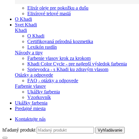
Elixír oleje pre pokožku a dušu
Elixírové telové maslá
O Khadi
Svet Khadi
Khadi
O Khadi
Certifikovaná prírodná kozmetika
Lexikón rastlín
Návody a tipy
Farbenie vlasov krok za krokom
Khadi Color Cycle - pre najlepší výsledok farbenia
Sprievodca - s Khadi ku zdravým vlasom
Otázky a odpovede
FAQ - otázky a odpovede
Farbenie vlasov
Ukážky farbenia
Vzorkovník
Ukážky farbenia
Predajné miesta
Kontaktujte nás
hľadaný produkt
Vyhľadávanie