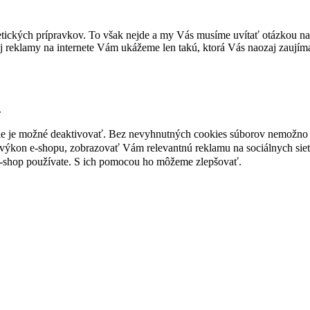
tických prípravkov. To však nejde a my Vás musíme uvítať otázkou na 
 reklamy na internete Vám ukážeme len takú, ktorá Vás naozaj zaujím
.
nie je možné deaktivovať. Bez nevyhnutných cookies súborov nemožno 
ýkon e-shopu, zobrazovať Vám relevantnú reklamu na sociálnych sieť
e-shop používate. S ich pomocou ho môžeme zlepšovať.