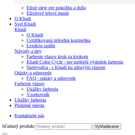
Elixír oleje pre pokožku a dušu
Elixírové telové maslá
O Khadi
Svet Khadi
Khadi
O Khadi
Certifikovaná prírodná kozmetika
Lexikón rastlín
Návody a tipy
Farbenie vlasov krok za krokom
Khadi Color Cycle - pre najlepší výsledok farbenia
Sprievodca - s Khadi ku zdravým vlasom
Otázky a odpovede
FAQ - otázky a odpovede
Farbenie vlasov
Ukážky farbenia
Vzorkovník
Ukážky farbenia
Predajné miesta
Kontaktujte nás
hľadaný produkt
Vyhľadávanie