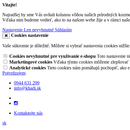
Vitajte!
Najradšej by sme Vás uvítali krásnou vôňou našich prírodných kozme
Vďaka nim budeme vedieť, ako to na našom webe žije a v rámci našej
Nastavenie
Len nevyhnutné
Súhlasím
Cookies nastavenie
Vaše súkromie je dôležité. Môžete si vybrať nastavenia cookies nižšie
Cookies nevyhnutné pre využívanie e-shopu
Toto nastavenie 
Marketingové cookies
Vďaka týmto cookies môžeme zlepšovať v
Analytické cookies
Tieto cookies nám pomáhajú pochopiť, ako 
Potvrdzujem
0944 631 299
info@khadi.sk
Kontaktujte nás
sk