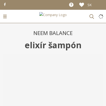
SK
☰
NEEM BALANCE
elixír šampón