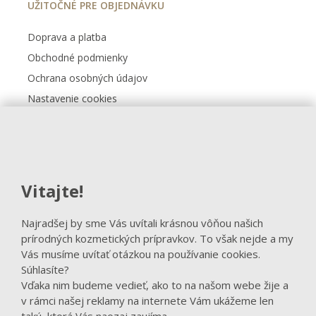
UŽITOČNÉ PRE OBJEDNÁVKU
Doprava a platba
Obchodné podmienky
Ochrana osobných údajov
Nastavenie cookies
Kontakt
FACEBOOK
Vitajte!
Sledovať na Facebooku
Najradšej by sme Vás uvítali krásnou vôňou našich
prírodných kozmetických prípravkov. To však nejde a my
Vás musíme uvítať otázkou na používanie cookies.
Súhlasíte?
Vďaka nim budeme vedieť, ako to na našom webe žije a
v rámci našej reklamy na internete Vám ukážeme len
takú, ktorá Vás naozaj zaujíma.