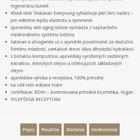
u
o
n
p
regeneráciu buniek
ž
o
:
o
Khadi elixír Shatavari Everyoung vyhladzuje pleť skrz naskrz –
s
ž
4
pre viditeľne lepšiu elasticitu a spevnenie
t
s
č
2
v
t
ajurvédsky anti-aging účinok vychádza z najstaršieho
e
6
o
v
medicinálneho systému ľudstva
0
t
o
šatavari a ašvaganda sú v ajurvéde považované za skutočnú
6
fontánu mladosti, santalové drevo dáva dlhodobú hydratáciu
7
s bohatou kompozíciou ajurvédsky vyrobených rastlinných
2
extraktov, éterických olejov a ošetrujúcich základových
8
olejov
9
ajurvédska výroba a receptúra, 100% prírodný
0
na celé telo vrátane tváre
7
certifikácie: BDIH – Kontrolovaná prírodná kozmetika, Vegan
5
VYLEPŠENÁ RECEPTÚRA
0
Popis
Použitie
Zloženie
Hodnotenie