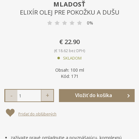
MLADOSŤ
ELIXÍR OLEJ PRE POKOŽKU A DUŠU
0%
€ 22.90
€ 18.62 bez DPH
SKLADOM
Obsah:
100 ml
K
Kód:
171
ó
d
S
N
Z
Vložiť do košíka
n
a
v
m
í
v
ý
e
ž
ý
r
Pridať do obľúbených
i
š
n
o
t
i
b
i
m
ť
c
n
m
ť
zažívajte pravé omladnutie a povznášajúcu, komplexnú